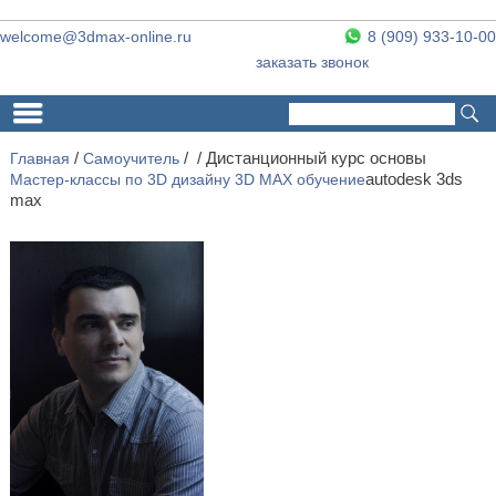
welcome@3dmax-online.ru
8 (909) 933-10-00
заказать звонок
Поиск
Форма поиска
Главная
/
Самоучитель
/
/ Дистанционный курс основы
Мастер-классы по 3D дизайну
3D MAX обучение
autodesk 3ds
max