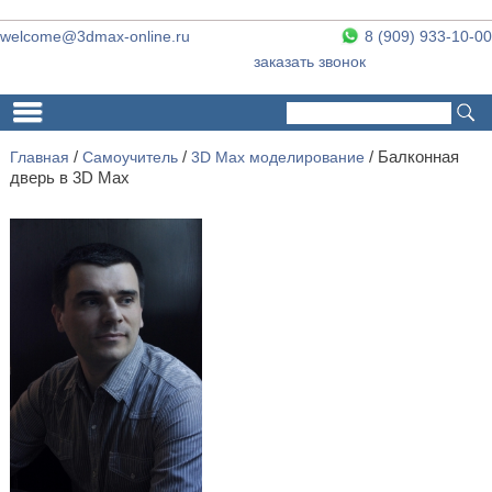
welcome@3dmax-online.ru
8 (909) 933-10-00
заказать звонок
Поиск
Форма поиска
Главная
/
Самоучитель
/
3D Max моделирование
/ Балконная
дверь в 3D Max