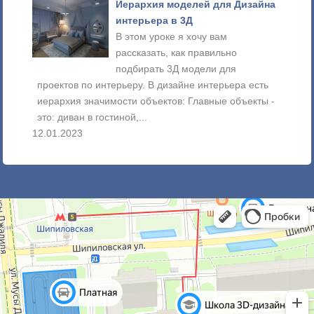
ния в
Иерархия моделей для Дизайна
интерьера в 3Д
В этом уроке я хочу вам
ну
рассказать, как правильно
подбирать 3Д модели для
ается
проектов по интерьеру. В дизайне интерьера есть
модел
ьно
иерархия значимости объектов: Главные объекты -
почем
это: диван в гостиной,...
случа
12.01.2023
06.12.