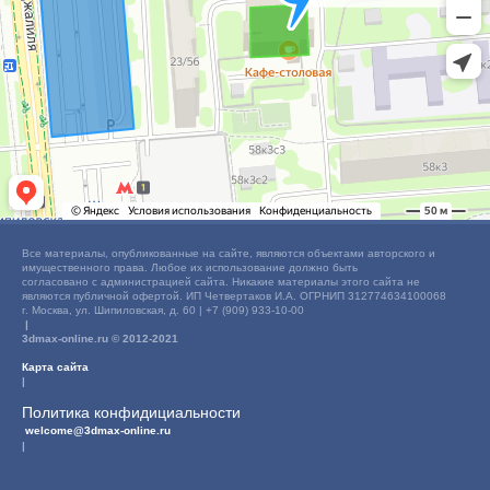
Все материалы, опубликованные на сайте, являются объектами авторского и
имущественного права. Любое их использование должно быть
согласовано с администрацией сайта. Никакие материалы этого сайта не
являются публичной офертой. ИП Четвертаков И.А. ОГРНИП 312774634100068
г. Москва, ул. Шипиловская, д. 60 | +7 (909) 933-10-00
|
3dmax-online.ru © 2012-2021
Карта сайта
|
Политика конфидициальности
welcome@3dmax-online.ru
|