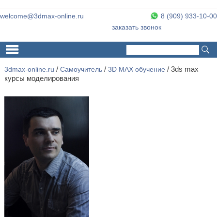
welcome@3dmax-online.ru
8 (909) 933-10-00
заказать звонок
Поиск
Форма поиска
3dmax-online.ru
/
Самоучитель
/
3D MAX обучение
/ 3ds max
курсы моделирования