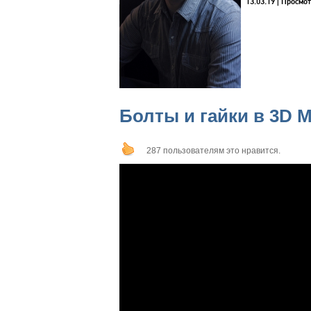
13.03.19
| Просмот
Болты и гайки в 3D 
287 пользователям это нравится.