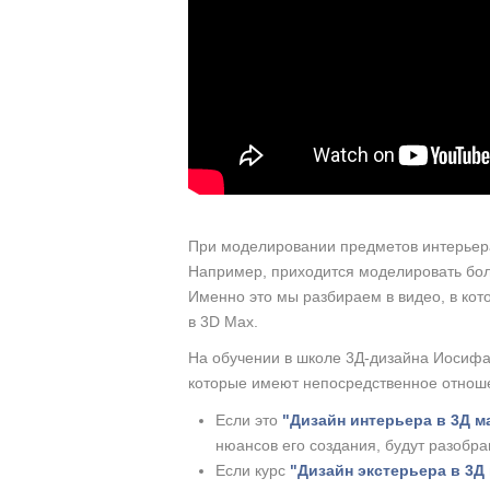
При моделировании предметов интерьера
Например, приходится моделировать болт
Именно это мы разбираем в видео, в кот
в 3D Max.
На обучении в школе 3Д-дизайна Иосифа
которые имеют непосредственное отноше
Если это
"Дизайн интерьера в 3Д м
нюансов его создания, будут разобра
Если курс
"Дизайн экстерьера в 3Д