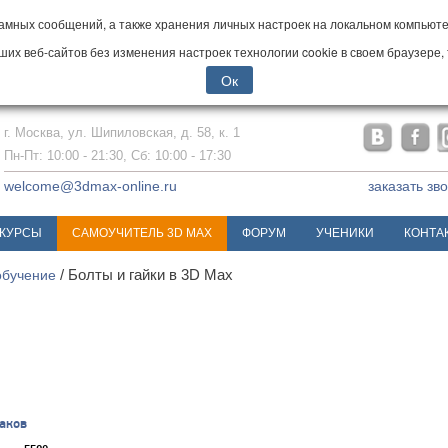
мных сообщений, а также хранения личных настроек на локальном компьютер
х веб-сайтов без изменения настроек технологии cookie в своем браузере, 
Ок
г. Москва, ул. Шипиловская, д. 58, к. 1
Пн-Пт: 10:00 - 21:30, Сб: 10:00 - 17:30
welcome@3dmax-online.ru
заказать зв
КУРСЫ
САМОУЧИТЕЛЬ 3D MAX
ФОРУМ
УЧЕНИКИ
КОНТА
обучение
/ Болты и гайки в 3D Max
аков