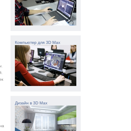
Компьютер для 3D Max
ы.
й.
ек
Дизайн в 3D Max
на