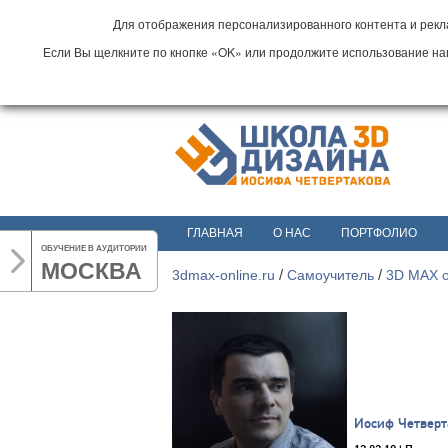
Для отображения персонализированного контента и рекла
Если Вы щелкните по кнопке «OK» или продолжите использование наши
ГЛАВНАЯ
О НАС
ПОРТФОЛИО
ОБУЧЕНИЕ В АУДИТОРИИ
МОСКВА
3dmax-online.ru
/
Самоучитель
/
3D MAX 
Иосиф Четверт