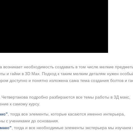
 возникает необходимость создавать в том числе мелкие предмет
ы и гайки в 3D Max. Подход к таким мелким деталям нужен особы
ором доступно и понятно изложена сама тема создания болтов и га
 Четвертакова подробно разбираются все темы работы в 3Д макс,
ние к самому курсу.
акс"
, тогда все элементы, которые касаются именно интерьера,
ны с учениками до основания.
 макс"
, тогда и все необходимые элементы экстерьера мы изучаем 