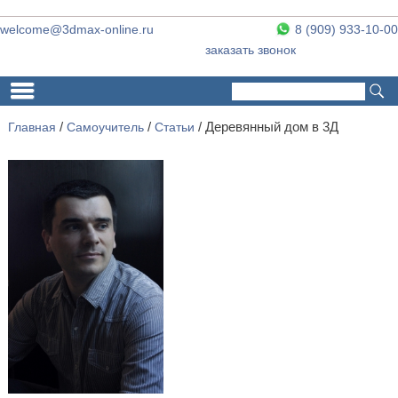
welcome@3dmax-online.ru
8 (909) 933-10-00
заказать звонок
Поиск
Форма поиска
Главная
/
Самоучитель
/
Статьи
/ Деревянный дом в 3Д