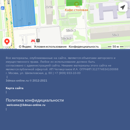
Все материалы, опубликованные на сайте, являются объектами авторского и
имущественного права. Любое их использование должно быть
согласовано с администрацией сайта. Никакие материалы этого сайта не
являются публичной офертой. ИП Четвертаков И.А. ОГРНИП 312774634100068
г. Москва, ул. Шипиловская, д. 60 | +7 (909) 933-10-00
|
3dmax-online.ru © 2012-2021
Карта сайта
|
Политика конфидициальности
welcome@3dmax-online.ru
|