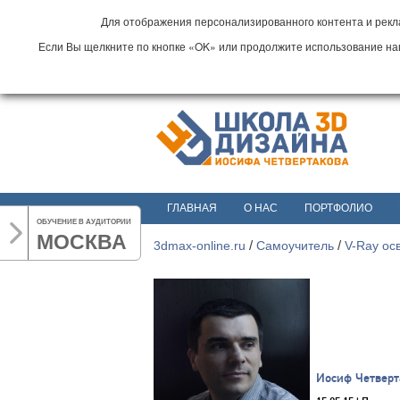
Для отображения персонализированного контента и рекла
Если Вы щелкните по кнопке «OK» или продолжите использование наши
ГЛАВНАЯ
О НАС
ПОРТФОЛИО
ОБУЧЕНИЕ В АУДИТОРИИ
МОСКВА
3dmax-online.ru
/
Самоучитель
/
V-Ray ос
Иосиф Четверт