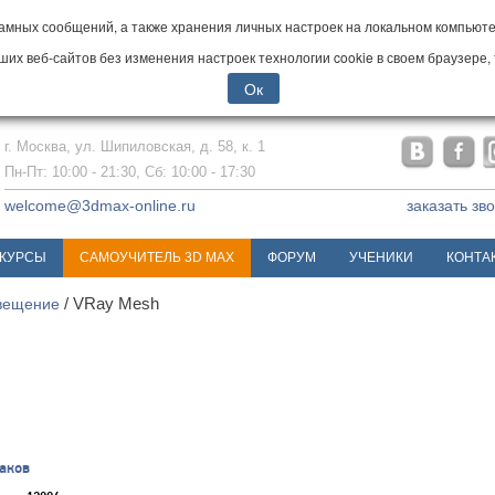
мных сообщений, а также хранения личных настроек на локальном компьютер
х веб-сайтов без изменения настроек технологии cookie в своем браузере, 
Ок
г. Москва, ул. Шипиловская, д. 58, к. 1
Пн-Пт: 10:00 - 21:30, Сб: 10:00 - 17:30
welcome@3dmax-online.ru
заказать зв
КУРСЫ
САМОУЧИТЕЛЬ 3D MAX
ФОРУМ
УЧЕНИКИ
КОНТА
вещение
/ VRay Mesh
аков