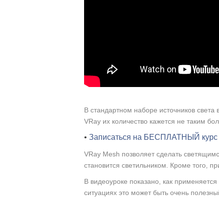
В стандартном наборе источников света 
VRay их количество кажется не таким бо
•
Записаться на БЕСПЛАТНЫЙ курс
VRay Mesh позволяет сделать светящимся 
становится светильником. Кроме того, п
В видеоуроке показано, как применяется 
ситуациях это может быть очень полезны