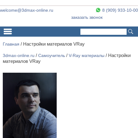
welcome@3dmax-online.ru
8 (909) 933-10-00
заказать звонок
Поиск
Форма поиска
Главная
/
Настройки материалов VRay
3dmax-online.ru
/
Самоучитель
/
V-Ray материалы
/ Настройки
материалов VRay