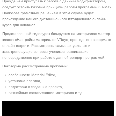
Прежде чем приступать к работе с данным модификатором,
следует освоить базовые принципы работы программы 3D-Max.
Наиболее грамотным решением в этом случае будет
прохождение нашего дистанционного пятидневного онлайн-
курса для новичков.
Представленный видеоурок базируется на материалах мастер-
класса «Настройки материалов VRay», прошедшего в формате
онлайн-встречи. Рассмотрены самые актуальные и
животрепещущие вопросы учеников, возникавшие
непосредственно при работе с данной рендер-программой.
Некоторые рассмотренные проблемы:
особенности Material Editor,
установка плагина,
подготовка к созданию проекта,
важнейшие составляющие материала и т.д.