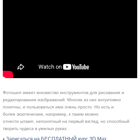
Фотошоп имеет множество инструментов для рисования и
редактирования изображений. Многие из них интуитивно
понятны, и пользоваться ими очень просто. Но есть и
более экзотические, например, к таким можно
отнести штамп, непонятный на первый взгляд, но способный
творить чудеса в умелых руках.
•
Записаться на БЕСПЛАТНЫЙ курс 3D Max