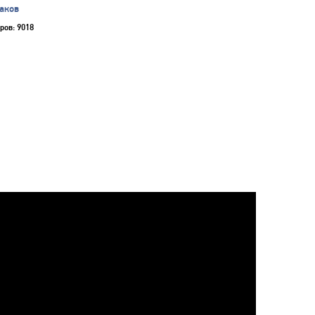
аков
ров: 9018