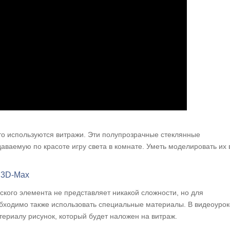
то используются витражи. Эти полупрозрачные стеклянные
аваемую по красоте игру света в комнате. Уметь моделировать их 
 3D-Max
ского элемента не представляет никакой сложности, но для
ходимо также использовать специальные материалы. В видеоурок
териалу рисунок, который будет наложен на витраж.