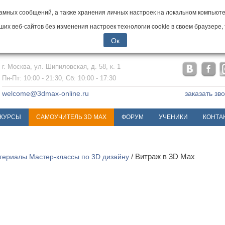
мных сообщений, а также хранения личных настроек на локальном компьютер
х веб-сайтов без изменения настроек технологии cookie в своем браузере, 
Ок
г. Москва, ул. Шипиловская, д. 58, к. 1
Пн-Пт: 10:00 - 21:30, Сб: 10:00 - 17:30
welcome@3dmax-online.ru
заказать зв
КУРСЫ
САМОУЧИТЕЛЬ 3D MAX
ФОРУМ
УЧЕНИКИ
КОНТА
териалы
Мастер-классы по 3D дизайну
/ Витраж в 3D Max