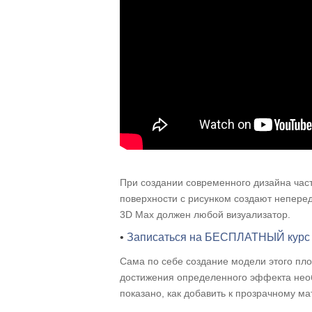
При создании современного дизайна час
поверхности с рисунком создают неперед
3D Max должен любой визуализатор.
•
Записаться на БЕСПЛАТНЫЙ курс
Сама по себе создание модели этого пло
достижения определенного эффекта необ
показано, как добавить к прозрачному ма