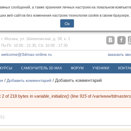
мных сообщений, а также хранения личных настроек на локальном компьютер
х веб-сайтов без изменения настроек технологии cookie в своем браузере, 
Ок
г. Москва, ул. Шипиловская, д. 58, к. 1
Пн-Пт: 10:00 - 21:30, Сб: 10:00 - 17:30
welcome@3dmax-online.ru
заказать зв
КУРСЫ
САМОУЧИТЕЛЬ 3D MAX
ФОРУМ
УЧЕНИКИ
КОНТА
ия
/
Добавить комментарий
/
Добавить комментарий
et 2 of 218 bytes in
variable_initialize()
(line
915
of
/var/www/tdmaster
шибке
:51