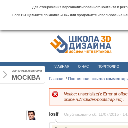
Для отображения персонализированного контента и рекла
Если Вы щелкните по кнопке «OK» или продолжите использование наши
ГЛАВНАЯ
О НАС
ПОРТФОЛИО
ОБУЧЕНИЕ В АУДИТОРИИ
МОСКВА
Главная
/
Постоянная ссылка комментар
Notice
: unserialize(): Error at offs
Сообщение об о
online.ru/includes/bootstrap.inc
).
Iosif
Опубликовано сб, 11/07/2015 - 14