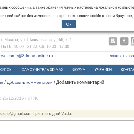
мных сообщений, а также хранения личных настроек на локальном компьютер
х веб-сайтов без изменения настроек технологии cookie в своем браузере, 
Ок
г. Москва, ул. Шипиловская, д. 58, к. 1
Пн-Пт: 10:00 - 21:30, Сб: 10:00 - 17:30
welcome@3dmax-online.ru
заказать зв
КУРСЫ
САМОУЧИТЕЛЬ 3D MAX
ФОРУМ
УЧЕНИКИ
КОНТА
ия
/
Добавить комментарий
/
Добавить комментарий
 25/12/2015 - 07:48
ciene@gmail.com Приятного дня! Vaida.