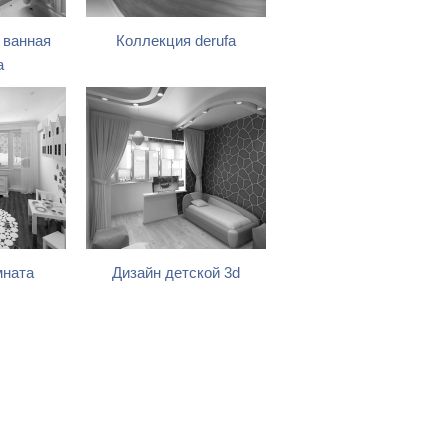
 ванная
Коллекция derufa
а
мната
Дизайн детской 3d