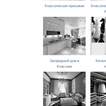
Классическая прихожая
Классиче
А
Загородный дом в
Катал
Классике
п