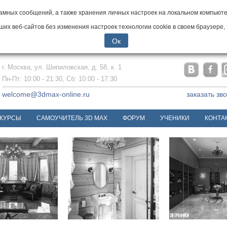
мных сообщений, а также хранения личных настроек на локальном компьютер
х веб-сайтов без изменения настроек технологии cookie в своем браузере, 
Ок
г. Москва, ул. Шипиловская, д. 58, к. 1
Пн-Пт: 10:00 - 21:30, Сб: 10:00 - 17:30
welcome@3dmax-online.ru
заказать зв
КУРСЫ
САМОУЧИТЕЛЬ 3D MAX
ФОРУМ
УЧЕНИКИ
КОНТА