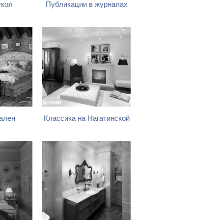
укол
Публикации в журналах
ален
Классика на Нагатинской