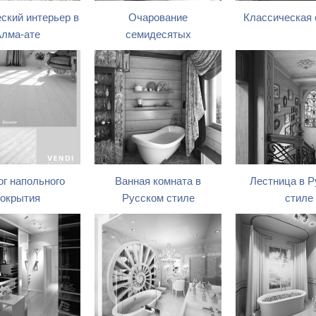
ский интерьер в
Очарование
Классическая 
лма-ате
семидесятых
ог напольного
Ванная комната в
Лестница в Р
окрытия
Русском стиле
стиле