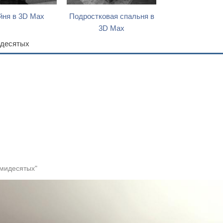
ня в 3D Max
Подростковая спальня в
3D Max
идесятых
емидесятых"