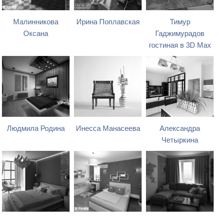
Малинникова
Ирина Поплавская
Тимур
Оксана
Гаджимурадов
гостиная в 3D Max
Людмила Родина
Инесса Манасеева
Александра
Четыркина