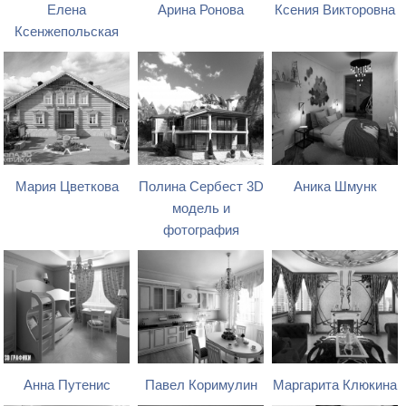
Елена
Арина Ронова
Ксения Викторовна
Ксенжепольская
Мария Цветкова
Полина Сербест 3D
Аника Шмунк
модель и
фотография
Анна Путенис
Павел Коримулин
Маргарита Клюкина