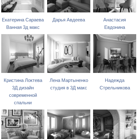
Екатерина Сараева
Дарья Авдеева
Анастасия
Ванная 3д макс
Евдонина
Кристина Локтева
Лена Мартыненко
Надежда
3Д дизайн
студия в 3Д макс
Стрельникова
современной
спальни