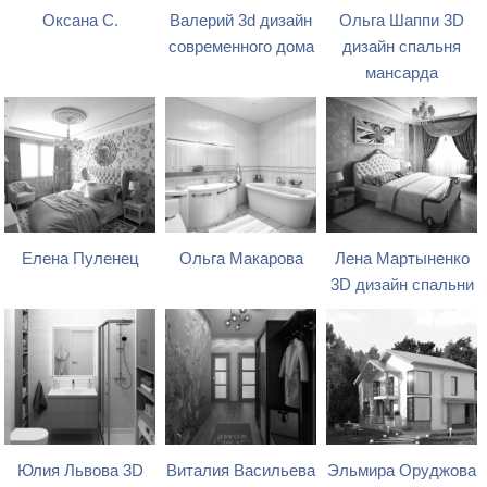
Оксана С.
Валерий 3d дизайн
Ольга Шаппи 3D
современного дома
дизайн спальня
мансарда
Елена Пуленец
Ольга Макарова
Лена Мартыненко
3D дизайн спальни
Юлия Львова 3D
Виталия Васильева
Эльмира Оруджова