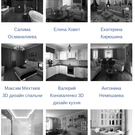
Салима
Елена Ховет
Екатерина
Османалиева
Кирюшина
Максим Мехтиев
Валерий
Антонина
3D дизайн спальни
Коноваленко 3D
Немешаева
дизайн кухня