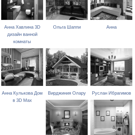
Анна Хавлина 3D
Ольга Шаппи
Анна
дизайн ванной
комнаты
Анна Кулькова Дом
Вирджиния Олару
Руслан Ибрагимов
в 3D Max