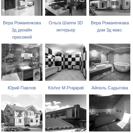
Вера Романенкова
Ольга Шаппи 3D
Вера Романенкава
3д дизайн
интерьер
дом 3д макс
прихожей
Юрий Павлов
Kishor M.Prajapati
Айгюль Садыгова