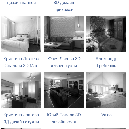
дизайн ванной
3D дизайн
прихожей
Кристина Локтева
Юлия Львова 3D
Александр
Спальня 3D Max
дизайн кухни
Гребенюк
Кристина локтева
Юрий Павлов 3D
Vaida
3Д дизайн студия
дизайн холл