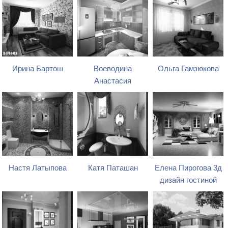
Ирина Бартош
Воеводина
Ольга Гамзюкова
Анастасия
Настя Латыпова
Катя Паташан
Елена Пирогова 3д
дизайн гостиной