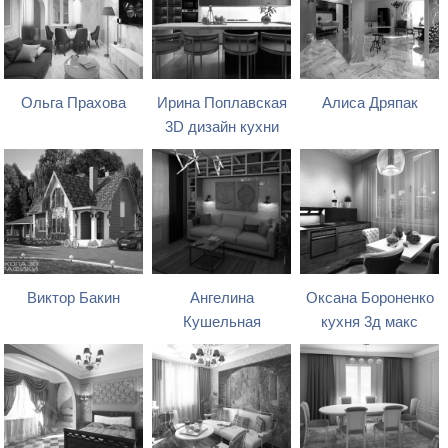
Ольга Прахова
Ирина Поплавская
Алиса Дряпак
3D дизайн кухни
Виктор Бакин
Ангелина
Оксана Бороненко
Кушельная
кухня 3д макс