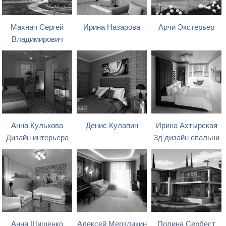
Махнач Сергей
Ирина Назарова
Арчи Экстерьер
Владимирович
Анна Кулькова
Денис Кулапин
Ирина Ахтырская
Дизайн интерьера
3д дизайн спальни
Анна Шишенко
Алексей Мерзликин
Полина Сербест