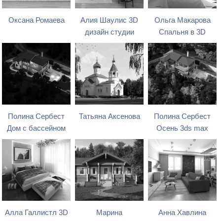
Оксана Ромаева
Алия Шаулис 3D
Ольга Макарова
дизайн студии
Спальня в 3D
Полина Сербест
Татьяна Аксенова
Полина Сербест
Дом с бассейном
Осень 3ds max
Алла Галлистл 3D
Марина
Анна Хавлина