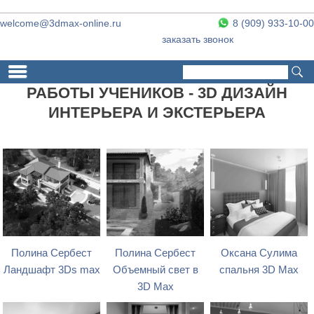
welcome@3dmax-online.ru
8 (909) 933-10-00
заказать звонок
Поиск
Форма поиска
РАБОТЫ УЧЕНИКОВ - 3D ДИЗАЙН
ИНТЕРЬЕРА И ЭКСТЕРЬЕРА
Полина Сербест
Полина Сербест
Оксана Сулима
Ландшафт 3Ds max
Объемный свет в
спальня 3D Max
3D Max