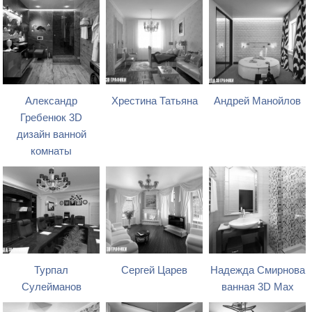
Александр
Хрестина Татьяна
Андрей Манойлов
Гребенюк 3D
дизайн ванной
комнаты
Турпал
Сергей Царев
Надежда Смирнова
Сулейманов
ванная 3D Max