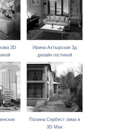
кова 3D
Ирина Ахтырская 3д
тиной
дизайн гостиной
менских
Полина Сербест зима в
3D Max