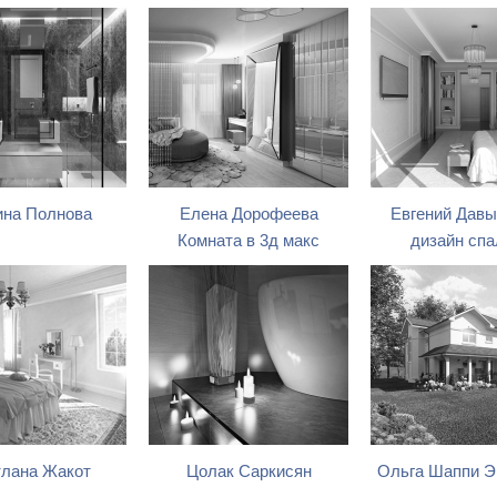
на Полнова
Елена Дорофеева
Евгений Давы
Комната в 3д макс
дизайн спа
лана Жакот
Цолак Саркисян
Ольга Шаппи Э