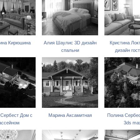
ина Кирюшина
Алия Шаулис 3D дизайн
Кристина Лок
спальни
дизайн гос
 Сербест Дом с
Марина Аксамитная
Полина Сербе
ассейном
3ds ma