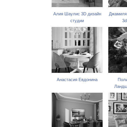
Алия Шаулис 3D дизайн
Джамиля
студии
3d
Анастасия Евдонина
Поли
Ландш