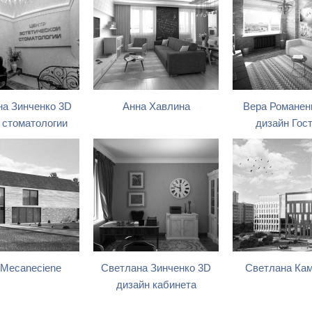
на Зинченко 3D
Анна Хавлина
Вера Романен
 стоматологии
дизайн Гос
 Mecaneciene
Светлана Зинченко 3D
Светлана Ка
дизайн кабинета