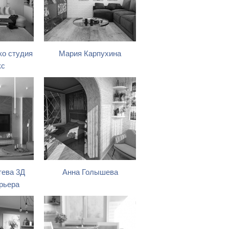
о студия
Мария Карпухина
кс
тева 3Д
Анна Голышева
рьера