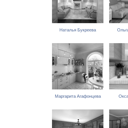
Наталья Букреева
Ольг
Маргарита Агафонцева
Окса