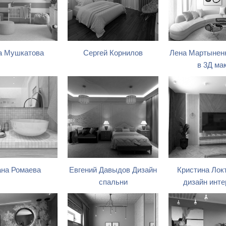
а Мушкатова
Сергей Корнилов
Лена Мартыненк
в 3Д ма
на Ромаева
Евгений Давыдов Дизайн
Кристина Лок
спальни
дизайн инте