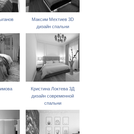
ыганов
Максим Мехтиев 3D
дизайн спальни
гимова
Кристина Локтева 3Д
дизайн современной
спальни