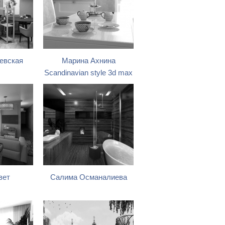
евская
Марина Ахнина
Scandinavian style 3d max
вет
Салима Османалиева