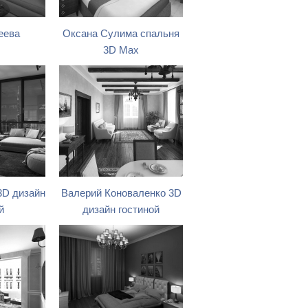
еева
Оксана Сулима спальня
3D Max
3D дизайн
Валерий Коноваленко 3D
й
дизайн гостиной