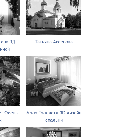
тева 3Д
Татьяна Аксенова
тиной
ст Осень
Алла Галлистл 3D дизайн
x
спальни