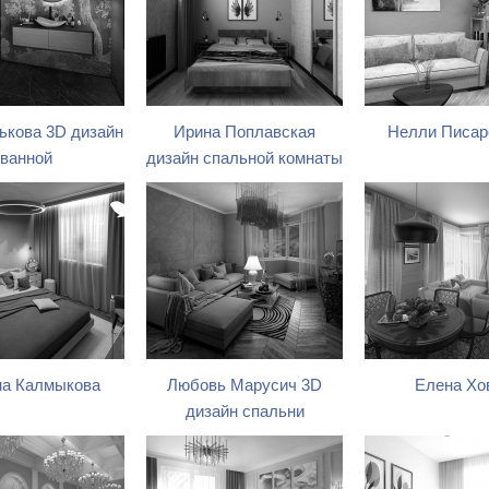
ькова 3D дизайн
Ирина Поплавская
Нелли Писар
ванной
дизайн спальной комнаты
а Калмыкова
Любовь Марусич 3D
Елена Хо
дизайн спальни