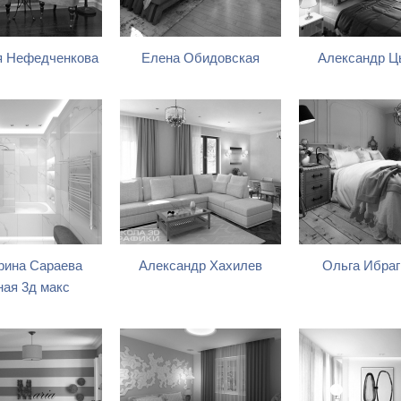
я Нефедченкова
Елена Обидовская
Александр Ц
рина Сараева
Александр Хахилев
Ольга Ибра
ная 3д макс