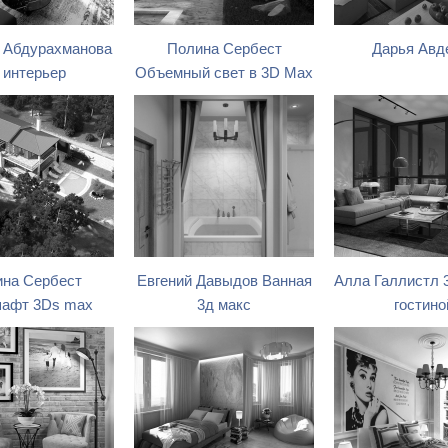
 Абдурахманова
Полина Сербест
Дарья Авд
 интерьер
Объемный свет в 3D Max
на Сербест
Евгений Давыдов Ванная
Алла Галлистл 
афт 3Ds max
3д макс
гостино