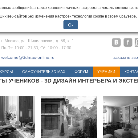
мных сообщений, а также хранения личных настроек на локальном компьютер
х веб-сайтов без изменения настроек технологии cookie в своем браузере, 
Ок
г. Москва, ул. Шипиловская, д. 58, к. 1
Пн-Пт: 10:00 - 21:30, Сб: 10:00 - 17:30
welcome@3dmax-online.ru
заказать зв
КУРСЫ
САМОУЧИТЕЛЬ 3D MAX
ФОРУМ
УЧЕНИКИ
КОНТА
Ы УЧЕНИКОВ - 3D ДИЗАЙН ИНТЕРЬЕРА И ЭКСТ