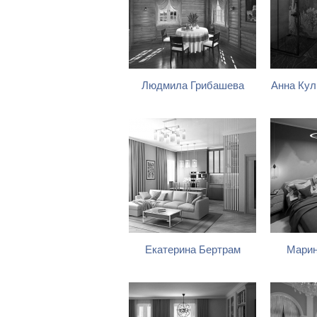
Людмила Грибашева
Анна Кул
Екатерина Бертрам
Марин