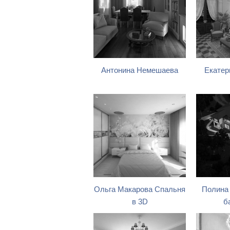
Антонина Немешаева
Екатер
Ольга Макарова Спальня
Полина
в 3D
б