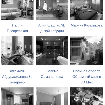
Нелли
Алия Шаулис 3D
Марина Калмыкова
Писаревская
дизайн студии
Джамиля
Салима
Полина Сербест
Абдурахманова 3d
Османалиева
Объемный свет в
интерьер
3D Max