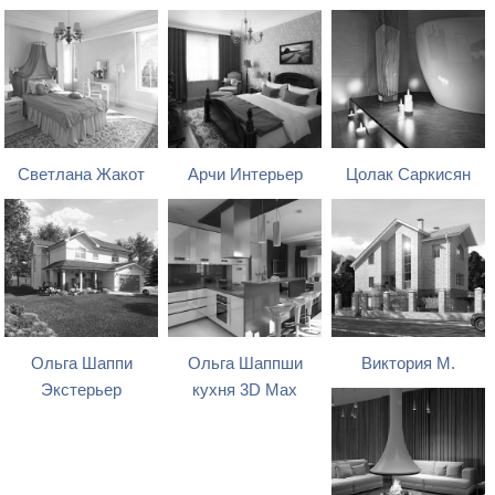
Светлана Жакот
Арчи Интерьер
Цолак Саркисян
Ольга Шаппи
Ольга Шаппши
Виктория М.
Экстерьер
кухня 3D Max