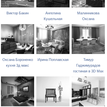
Виктор Бакин
Ангелина
Малинникова
Кушельная
Оксана
Оксана Бороненко
Ирина Поплавская
Тимур
кухня 3д макс
Гаджимурадов
гостиная в 3D Max