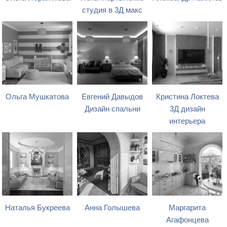
студия в 3Д макс
Ольга Мушкатова
Евгений Давыдов
Кристина Локтева
Дизайн спальни
3Д дизайн
интерьера
Наталья Букреева
Анна Голышева
Маргарита
Агафонцева