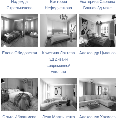
Надежда
Виктория
Екатерина Сараева
Стрельникова
Нефедченкова
Ванная 3д макс
Елена Обидовская
Кристина Локтева
Александр Цыганов
3Д дизайн
современной
спальни
Ольга Ибрагимова
Лена Мартыненко
Александр Хахилев