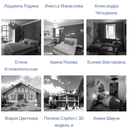
Людмила Родина
Инесса Манасеева
Александра
Четыркина
Елена
Арина Ронова
Ксения Викторовна
Ксенжепольская
Мария Цветкова
Полина Сербест 3D
Аника Шмунк
модель и