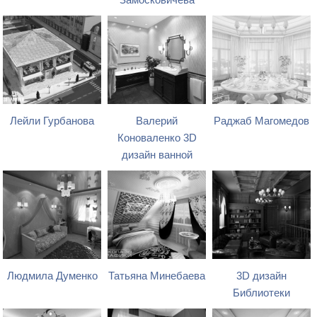
Замосковичева
Лейли Гурбанова
Валерий
Раджаб Магомедов
Коноваленко 3D
дизайн ванной
Людмила Думенко
Татьяна Минебаева
3D дизайн
Библиотеки