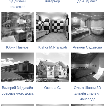
3д дизайн
интерьер
дом 3д макс
прихожей
Юрий Павлов
Kishor M.Prajapati
Айгюль Садыгова
Валерий 3d дизайн
Оксана С.
Ольга Шаппи 3D
современного дома
дизайн спальня
мансарда