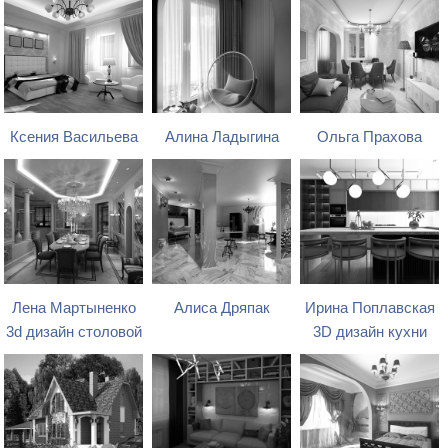
Ксения Васильева
Алина Ладыгина
Ольга Прахова
Лена Мартыненко
Алиса Дряпак
Ирина Поплавская
3d дизайн столовой
3D дизайн кухни