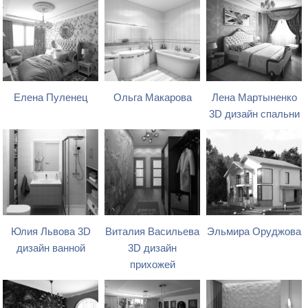
Елена Пуленец
Ольга Макарова
Лена Мартыненко
3D дизайн спальни
Юлия Львова 3D
Виталия Васильева
Эльмира Оруджова
дизайн ванной
3D дизайн
прихожей