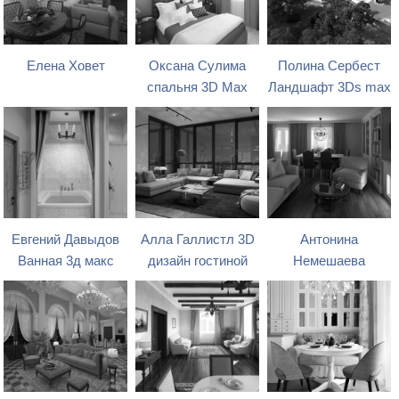
Елена Ховет
Оксана Сулима
Полина Сербест
спальня 3D Max
Ландшафт 3Ds max
Евгений Давыдов
Алла Галлистл 3D
Антонина
Ванная 3д макс
дизайн гостиной
Немешаева