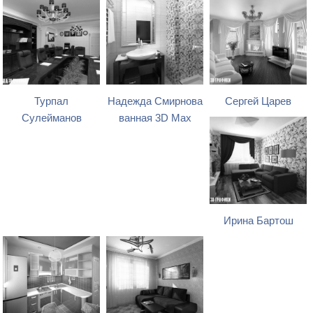
Турпал
Надежда Смирнова
Сергей Царев
Сулейманов
ванная 3D Max
Ирина Бартош