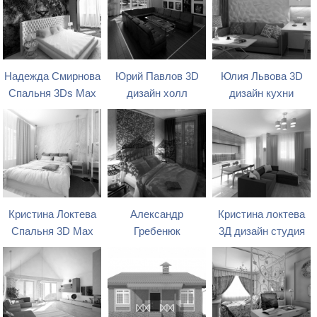
Надежда Смирнова
Юрий Павлов 3D
Юлия Львова 3D
Спальня 3Ds Max
дизайн холл
дизайн кухни
Кристина Локтева
Александр
Кристина локтева
Спальня 3D Max
Гребенюк
3Д дизайн студия