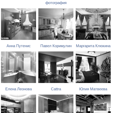
фотография
Анна Путенис
Павел Коримулин
Маргарита Клюкина
Елена Леонова
Cattra
Юлия Матвеева