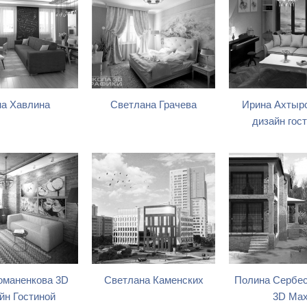
а Хавлина
Светлана Грачева
Ирина Ахтырс
дизайн гос
оманенкова 3D
Светлана Каменских
Полина Сербес
йн Гостиной
3D Ma