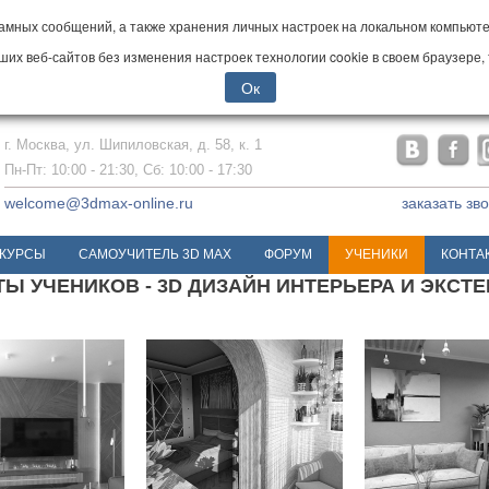
мных сообщений, а также хранения личных настроек на локальном компьютер
х веб-сайтов без изменения настроек технологии cookie в своем браузере, 
Ок
г. Москва, ул. Шипиловская, д. 58, к. 1
Пн-Пт: 10:00 - 21:30, Сб: 10:00 - 17:30
welcome@3dmax-online.ru
заказать зв
КУРСЫ
САМОУЧИТЕЛЬ 3D MAX
ФОРУМ
УЧЕНИКИ
КОНТА
Ы УЧЕНИКОВ - 3D ДИЗАЙН ИНТЕРЬЕРА И ЭКСТ