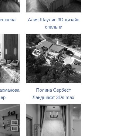
мешаева
Алия Шаулис 3D дизайн
спальни
ахманова
Полина Сербест
ьер
Ландшафт 3Ds max