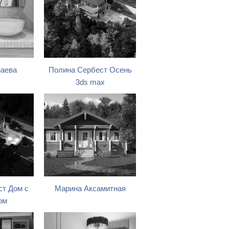
маева
Полина Сербест Осень
3ds max
т Дом с
Марина Аксамитная
ом