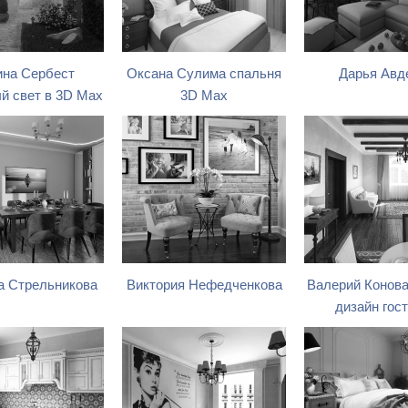
на Сербест
Оксана Сулима спальня
Дарья Авд
 свет в 3D Max
3D Max
 Стрельникова
Виктория Нефедченкова
Валерий Конова
дизайн гос