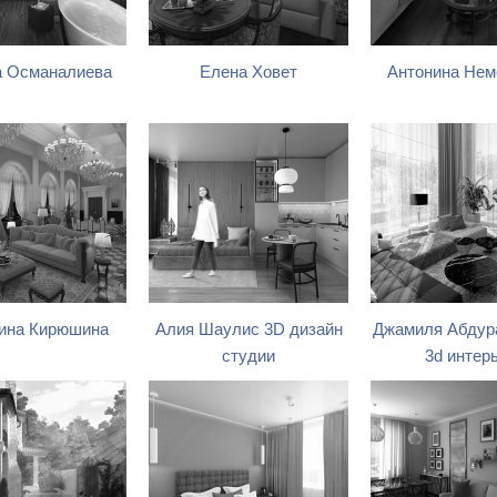
 Османалиева
Елена Ховет
Антонина Не
ина Кирюшина
Алия Шаулис 3D дизайн
Джамиля Абдур
студии
3d интер