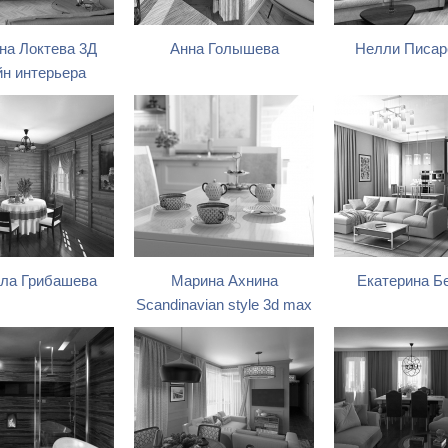
на Локтева 3Д
Анна Голышева
Нелли Писар
йн интерьера
ла Грибашева
Марина Ахнина
Екатерина Б
Scandinavian style 3d max