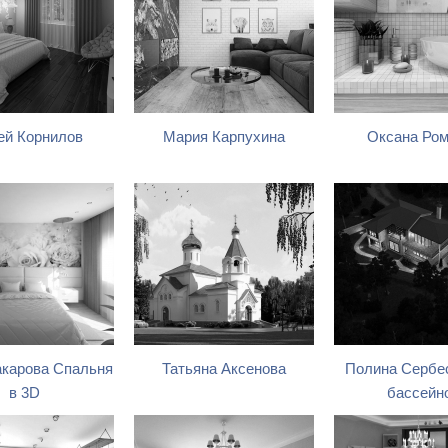
ей Корнилов
Мария Карпухина
Оксана Ро
карова Спальня
Татьяна Аксенова
Полина Сербес
в 3D
бассейн