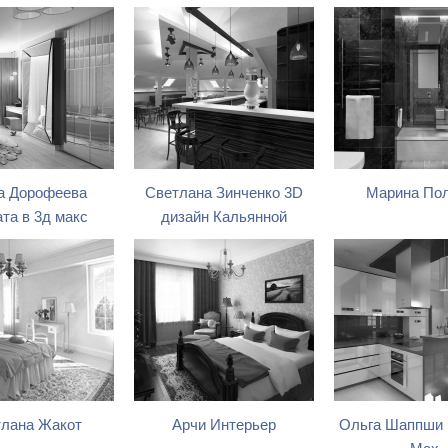
а Дорофеева
Светлана Зинченко 3D
Марина По
та в 3д макс
дизайн Кальянной
лана Жакот
Арчи Интерьер
Ольга Шаппши 