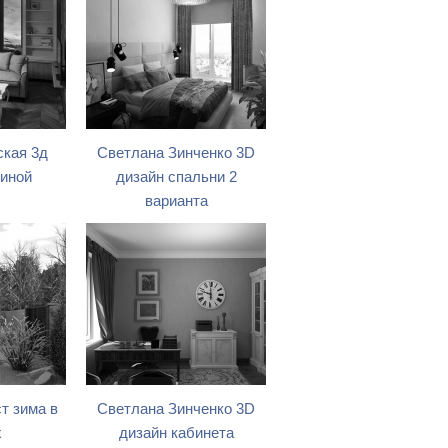
кая 3д
Светлана Зинченко 3D
тиной
дизайн спальни 2
варианта
т зима в
Светлана Зинченко 3D
x
дизайн кабинета