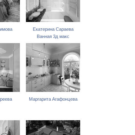
гимова
Екатерина Сараева
Ванная 3д макс
реева
Маргарита Агафонцева