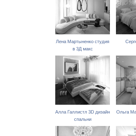
Лена Мартыненко студия
Серг
в 3Д макс
Алла Галлистл 3D дизайн
Ольга Ма
спальни