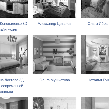
 Коноваленко 3D
Александр Цыганов
Ольга Ибра
зайн кухня
на Локтева 3Д
Ольга Мушкатова
Наталья Бук
н современной
спальни