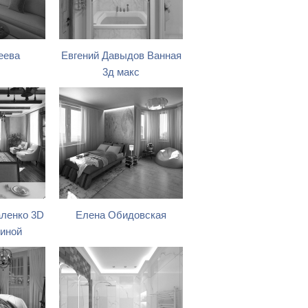
еева
Евгений Давыдов Ванная
3д макс
ленко 3D
Елена Обидовская
тиной