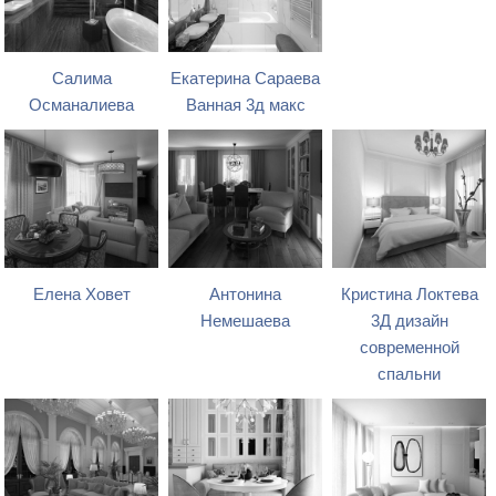
Салима
Екатерина Сараева
Османалиева
Ванная 3д макс
Елена Ховет
Антонина
Кристина Локтева
Немешаева
3Д дизайн
современной
спальни