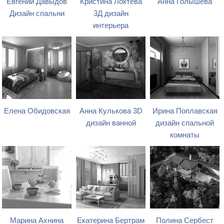
Евгений Давыдов
Кристина Локтева
Анна Голышева
Дизайн спальни
3Д дизайн
интерьера
Елена Обидовская
Анна Кулькова 3D
Ирина Поплавская
дизайн ванной
дизайн спальной
комнаты
Марина Ахнина
Екатерина Бертрам
Полина Сербест