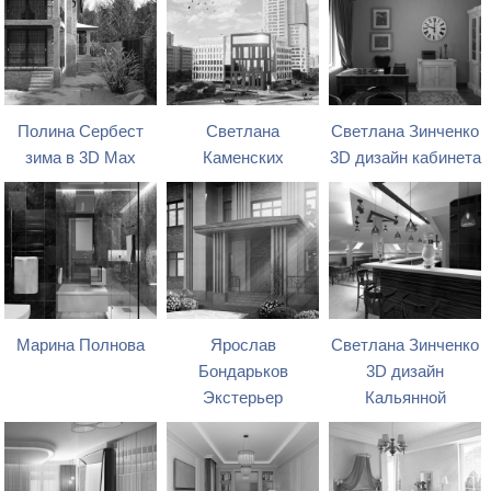
Полина Сербест
Светлана
Светлана Зинченко
зима в 3D Max
Каменских
3D дизайн кабинета
Марина Полнова
Ярослав
Светлана Зинченко
Бондарьков
3D дизайн
Экстерьер
Кальянной