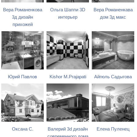
Вера Романенкова
Ольга Шаппи 3D
Вера Романенкава
3д дизайн
интерьер
дом 3д макс
прихожей
Юрий Павлов
Kishor M.Prajapati
Айгюль Садыгова
Оксана С.
Валерий 3d дизайн
Елена Пуленец
современного дома