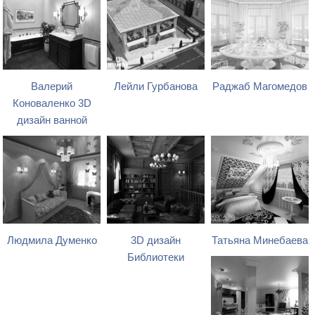
Валерий
Лейли Гурбанова
Раджаб Магомедов
Коноваленко 3D
дизайн ванной
Людмила Думенко
3D дизайн
Татьяна Минебаева
Библиотеки