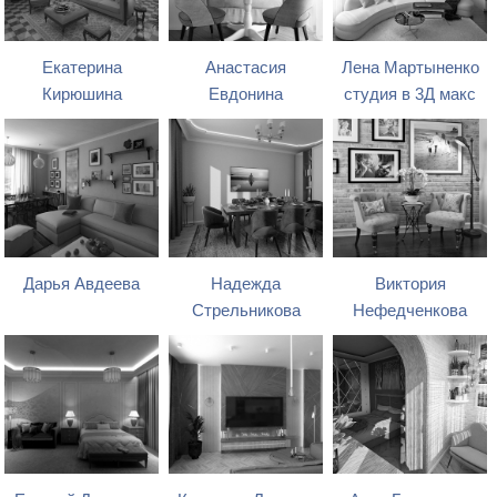
Екатерина
Анастасия
Лена Мартыненко
Кирюшина
Евдонина
студия в 3Д макс
Дарья Авдеева
Надежда
Виктория
Стрельникова
Нефедченкова