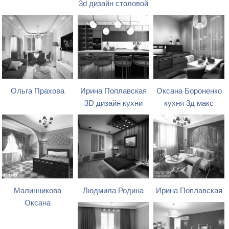
3d дизайн столовой
Ольга Прахова
Ирина Поплавская
Оксана Бороненко
3D дизайн кухни
кухня 3д макс
Малинникова
Людмила Родина
Ирина Поплавская
Оксана