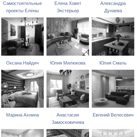
Самостоятельные
Елена Ховет
Александра
проекты Елены
Экстерьер
Дунаева
Оксана Найдич
Юлия Милюкова
Юлия Смаль
Марина Ахнина
Анастасия
Евгений Велесевич
Замосковичева