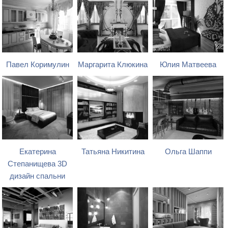
Павел Коримулин
Маргарита Клюкина
Юлия Матвеева
Екатерина
Татьяна Никитина
Ольга Шаппи
Степанищева 3D
дизайн спальни