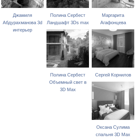
Джамиля
Полина Сербест
Маргарита
Абдурахманова 3d
Ландшафт 3Ds max
Агафонцева
интерьер
Полина Сербест
Сергей Корнилов
Объемный свет в
3D Max
Оксана Сулима
спальня 3D Max