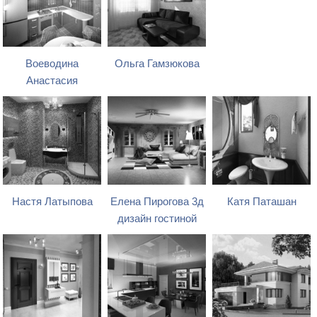
Воеводина
Ольга Гамзюкова
Анастасия
Настя Латыпова
Елена Пирогова 3д
Катя Паташан
дизайн гостиной