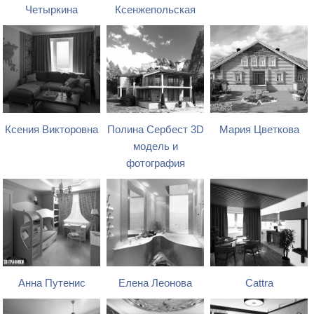
Четыркина
Ксенжепольская
Ксения Викторовна
Полина Сербест 3D
Мария Цветкова
модель и
фотография
Анна Путенис
Елена Леонова
Cattra