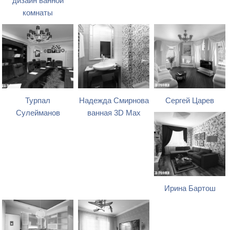
дизайн ванной
комнаты
Турпал
Надежда Смирнова
Сергей Царев
Сулейманов
ванная 3D Max
Ирина Бартош