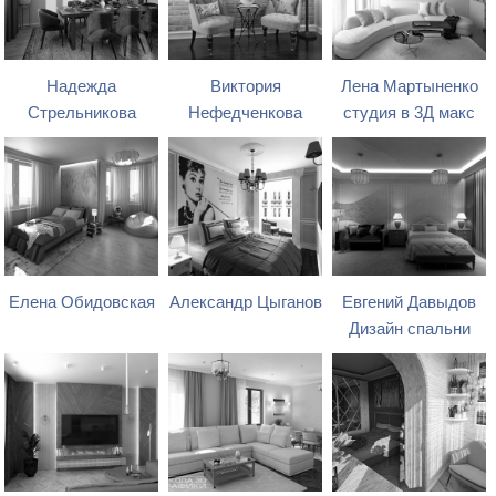
Надежда
Виктория
Лена Мартыненко
Стрельникова
Нефедченкова
студия в 3Д макс
Елена Обидовская
Александр Цыганов
Евгений Давыдов
Дизайн спальни