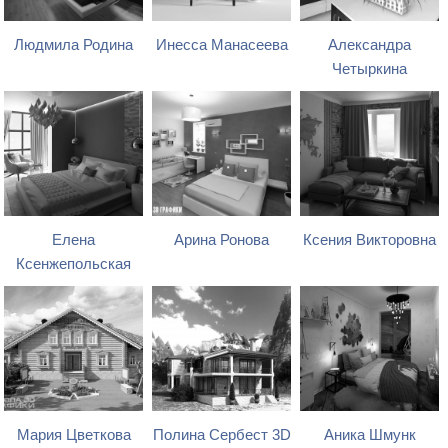
Людмила Родина
Инесса Манасеева
Александра
Четыркина
Елена
Арина Ронова
Ксения Викторовна
Ксенжепольская
Мария Цветкова
Полина Сербест 3D
Аника Шмунк