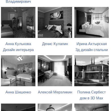
Владимирович
Анна Кулькова
Денис Кулапин
Ирина Ахтырская
Дизайн интерьера
3д дизайн спальни
Анна Шишенко
Алексей Мерзликин
Полина Сербест
дом в 3D Max