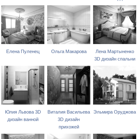
Елена Пуленец
Ольга Макарова
Лена Мартыненко
3D дизайн спальни
Юлия Львова 3D
Виталия Васильева
Эльмира Оруджова
дизайн ванной
3D дизайн
прихожей