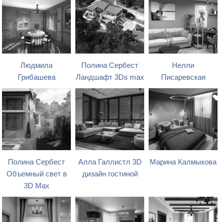
Людмила
Полина Сербест
Нелли
Грибашева
Ландшафт 3Ds max
Писаревская
Полина Сербест
Алла Галлистл 3D
Марина Калмыкова
Объемный свет в
дизайн гостиной
3D Max