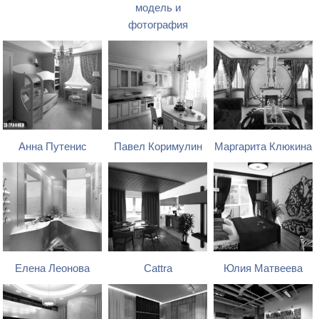
модель и
фотография
Анна Путенис
Павел Коримулин
Маргарита Клюкина
Елена Леонова
Cattra
Юлия Матвеева