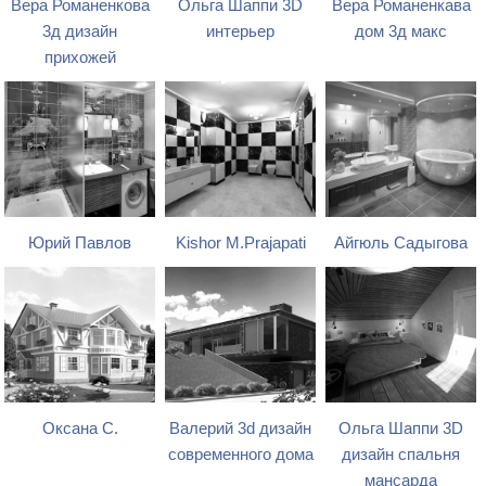
Вера Романенкова
Ольга Шаппи 3D
Вера Романенкава
3д дизайн
интерьер
дом 3д макс
прихожей
Юрий Павлов
Kishor M.Prajapati
Айгюль Садыгова
Оксана С.
Валерий 3d дизайн
Ольга Шаппи 3D
современного дома
дизайн спальня
мансарда