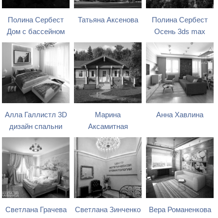
Полина Сербест
Татьяна Аксенова
Полина Сербест
Дом с бассейном
Осень 3ds max
Алла Галлистл 3D
Марина
Анна Хавлина
дизайн спальни
Аксамитная
Светлана Грачева
Светлана Зинченко
Вера Романенкова