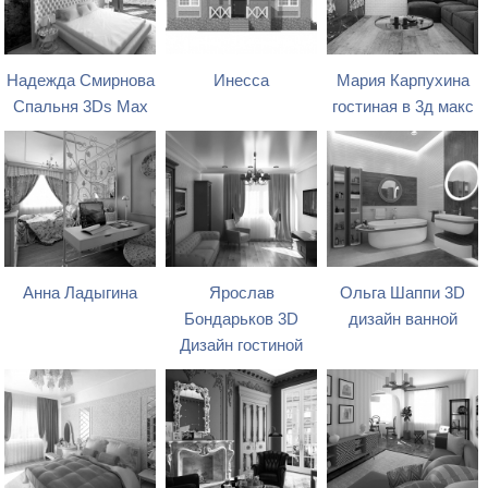
Надежда Смирнова
Инесса
Мария Карпухина
Спальня 3Ds Max
гостиная в 3д макс
Анна Ладыгина
Ярослав
Ольга Шаппи 3D
Бондарьков 3D
дизайн ванной
Дизайн гостиной