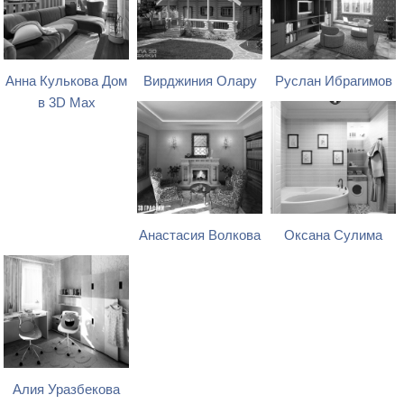
Анна Кулькова Дом
Вирджиния Олару
Руслан Ибрагимов
в 3D Max
Анастасия Волкова
Оксана Сулима
Алия Уразбекова