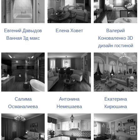
Евгений Давыдов
Елена Ховет
Валерий
Ванная 3д макс
Коноваленко 3D
дизайн гостиной
Салима
Антонина
Екатерина
Османалиева
Немешаева
Кирюшина