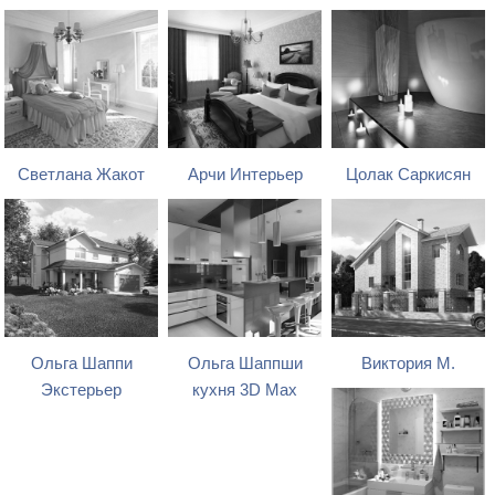
Светлана Жакот
Арчи Интерьер
Цолак Саркисян
Ольга Шаппи
Ольга Шаппши
Виктория М.
Экстерьер
кухня 3D Max