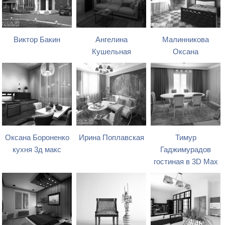
Виктор Бакин
Ангелина
Малинникова
Кушельная
Оксана
Оксана Бороненко
Ирина Поплавская
Тимур
кухня 3д макс
Гаджимурадов
гостиная в 3D Max