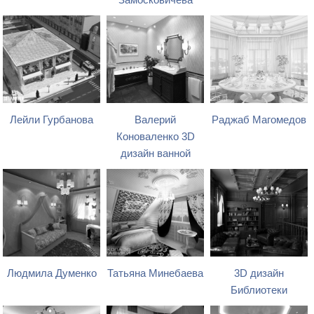
Замосковичева
Лейли Гурбанова
Валерий
Раджаб Магомедов
Коноваленко 3D
дизайн ванной
Людмила Думенко
Татьяна Минебаева
3D дизайн
Библиотеки