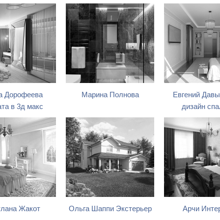
а Дорофеева
Марина Полнова
Евгений Давы
та в 3д макс
дизайн спа
лана Жакот
Ольга Шаппи Экстерьер
Арчи Инте