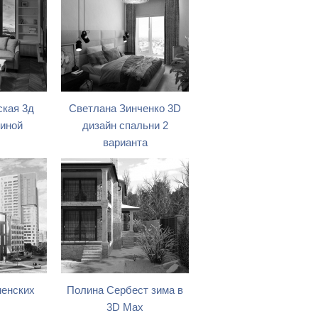
кая 3д
Светлана Зинченко 3D
тиной
дизайн спальни 2
варианта
менских
Полина Сербест зима в
3D Max