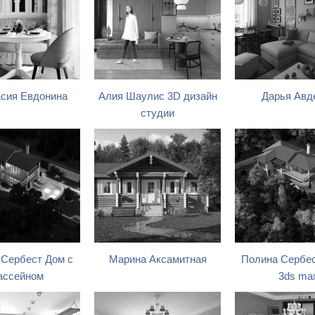
сия Евдонина
Алия Шаулис 3D дизайн
Дарья Авд
студии
 Сербест Дом с
Марина Аксамитная
Полина Сербе
ассейном
3ds ma