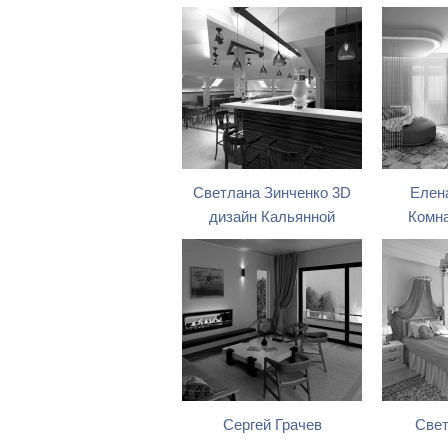
Светлана Зинченко 3D
Елен
дизайн Кальянной
Комна
Сергей Грачев
Свет