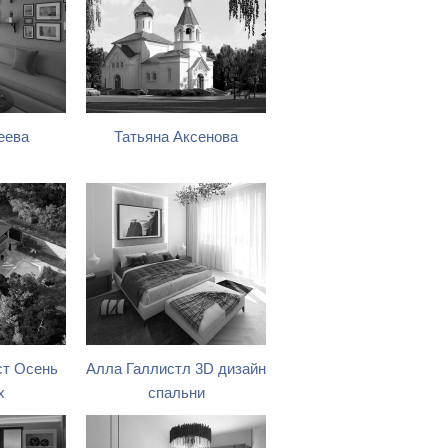
еева
Татьяна Аксенова
ст Осень
Алла Галлистл 3D дизайн
x
спальни