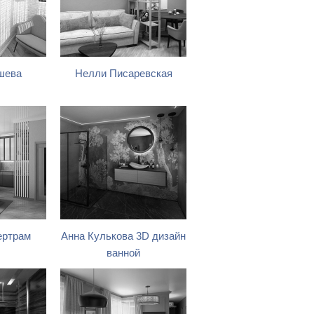
шева
Нелли Писаревская
ертрам
Анна Кулькова 3D дизайн
ванной