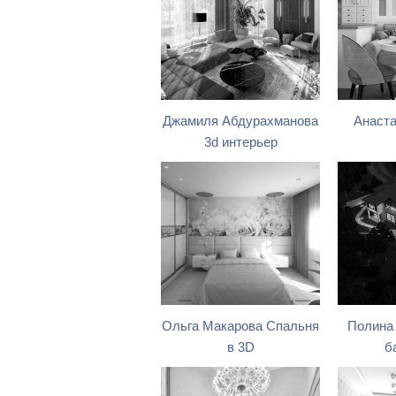
Джамиля Абдурахманова
Анаста
3d интерьер
Ольга Макарова Спальня
Полина
в 3D
б