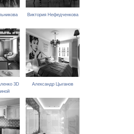
льникова
Виктория Нефедченкова
ленко 3D
Александр Цыганов
тиной