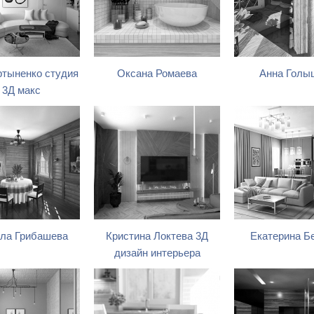
тыненко студия
Оксана Ромаева
Анна Голы
 3Д макс
ла Грибашева
Кристина Локтева 3Д
Екатерина Б
дизайн интерьера