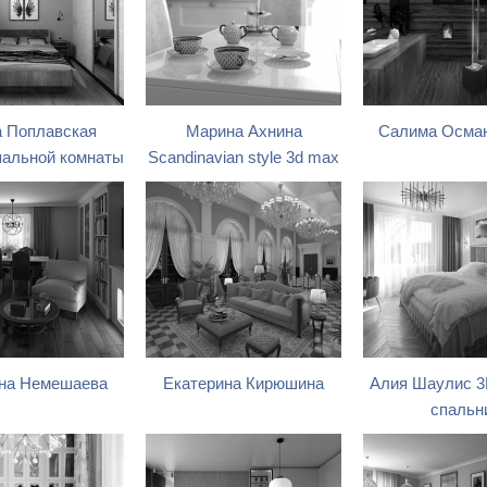
 Поплавская
Марина Ахнина
Салима Осма
пальной комнаты
Scandinavian style 3d max
на Немешаева
Екатерина Кирюшина
Алия Шаулис 3
спальн