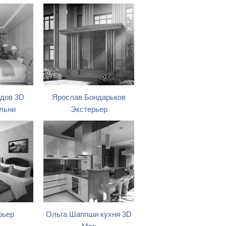
дов 3D
Ярослав Бондарьков
льни
Экстерьер
рьер
Ольга Шаппши кухня 3D