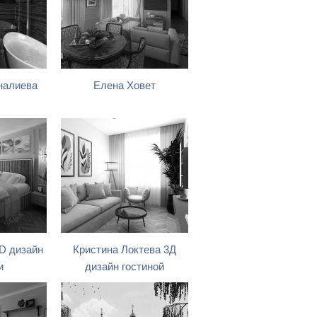
налиева
Елена Ховет
D дизайн
Кристина Локтева 3Д
и
дизайн гостиной