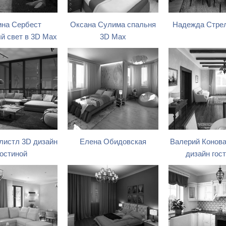
на Сербест
Оксана Сулима спальня
Надежда Стре
 свет в 3D Max
3D Max
листл 3D дизайн
Елена Обидовская
Валерий Конова
гостиной
дизайн гос