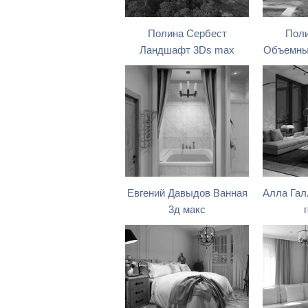
Полина Сербест
Поли
Ландшафт 3Ds max
Объемный
Евгений Давыдов Ванная
Алла Гал
3д макс