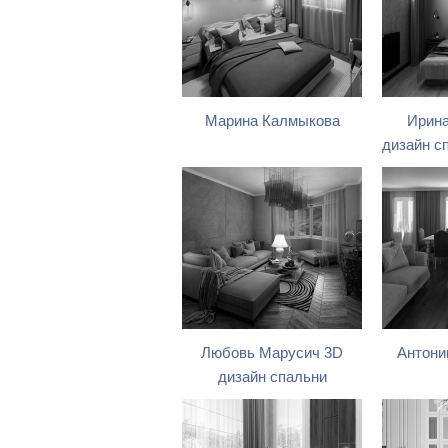
Марина Калмыкова
Ирина
дизайн с
Любовь Марусич 3D
Антони
дизайн спальни