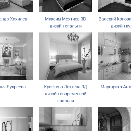
андр Хахилев
Максим Мехтиев 3D
Валерий Конова
дизайн спальни
дизайн ку
ья Букреева
Кристина Локтева 3Д
Маргарита Аг
дизайн современной
спальни