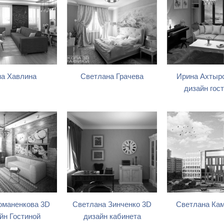
а Хавлина
Светлана Грачева
Ирина Ахтырс
дизайн гос
оманенкова 3D
Светлана Зинченко 3D
Светлана Ка
йн Гостиной
дизайн кабинета