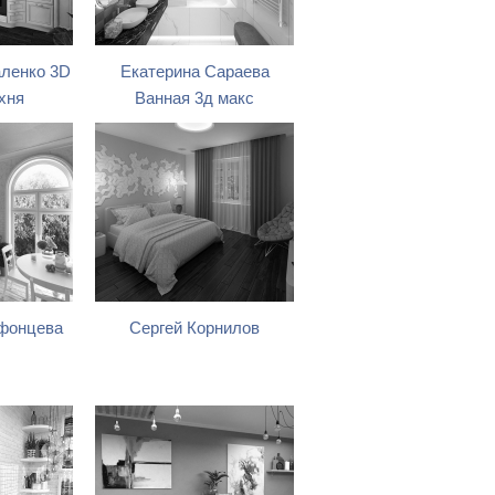
ленко 3D
Екатерина Сараева
хня
Ванная 3д макс
афонцева
Сергей Корнилов