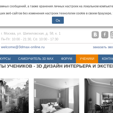
мных сообщений, а также хранения личных настроек на локальном компьютер
х веб-сайтов без изменения настроек технологии cookie в своем браузере, 
Ок
г. Москва, ул. Шипиловская, д. 58, к. 1
Пн-Пт: 10:00 - 21:30, Сб: 10:00 - 17:30
welcome@3dmax-online.ru
заказать зв
КУРСЫ
САМОУЧИТЕЛЬ 3D MAX
ФОРУМ
УЧЕНИКИ
КОНТА
Ы УЧЕНИКОВ - 3D ДИЗАЙН ИНТЕРЬЕРА И ЭКСТ