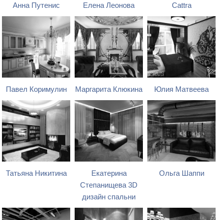
Анна Путенис
Елена Леонова
Cattra
Павел Коримулин
Маргарита Клюкина
Юлия Матвеева
Татьяна Никитина
Екатерина
Ольга Шаппи
Степанищева 3D
дизайн спальни