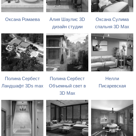
Оксана Ромаева
Алия Шаулис 3D
Оксана Сулима
дизайн студии
спальня 3D Max
Полина Сербест
Полина Сербест
Нелли
Ландшафт 3Ds max
Объемный свет в
Писаревская
3D Max