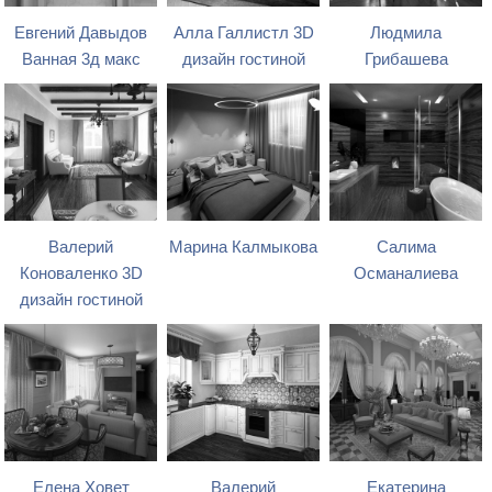
Евгений Давыдов
Алла Галлистл 3D
Людмила
Ванная 3д макс
дизайн гостиной
Грибашева
Валерий
Марина Калмыкова
Салима
Коноваленко 3D
Османалиева
дизайн гостиной
Елена Ховет
Валерий
Екатерина