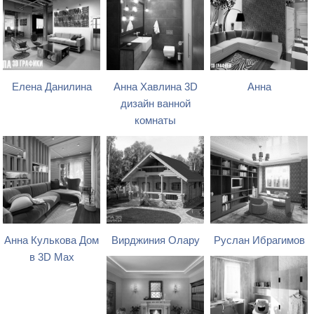
Елена Данилина
Анна Хавлина 3D
Анна
дизайн ванной
комнаты
Анна Кулькова Дом
Вирджиния Олару
Руслан Ибрагимов
в 3D Max