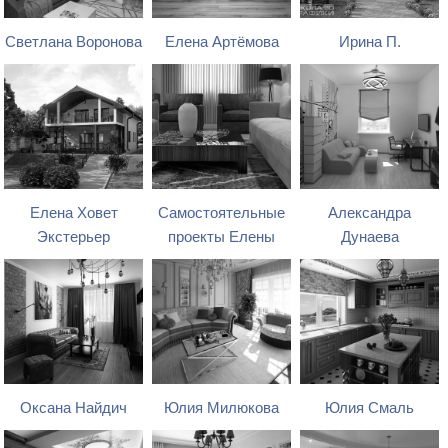
Светлана Воронова
Елена Артёмова
Ирина П.
Елена Ховет
Самостоятельные
Александра
Экстерьер
проекты Елены
Дунаева
Оксана Найдич
Юлия Милюкова
Юлия Смаль