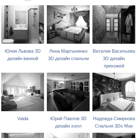
Юлия Львова 3D
Лена Мартыненко
Виталия Васильева
дизайн ванной
3D дизайн спальни
3D дизайн
прихожей
Vaida
Юрий Павлов 3D
Надежда Смирнова
дизайн холл
Спальня 3Ds Max