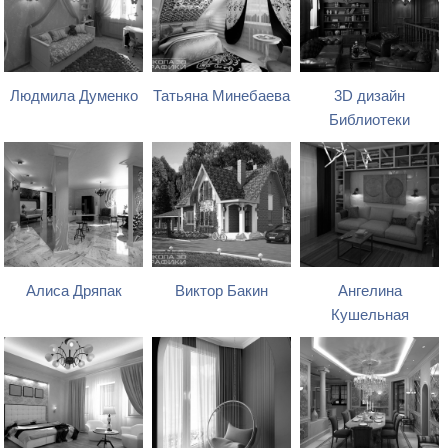
Людмила Думенко
Татьяна Минебаева
3D дизайн
Библиотеки
Алиса Дряпак
Виктор Бакин
Ангелина
Кушельная