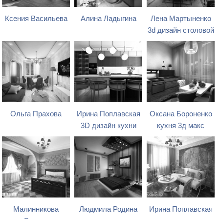
Ксения Васильева
Алина Ладыгина
Лена Мартыненко
3d дизайн столовой
Ольга Прахова
Ирина Поплавская
Оксана Бороненко
3D дизайн кухни
кухня 3д макс
Малинникова
Людмила Родина
Ирина Поплавская