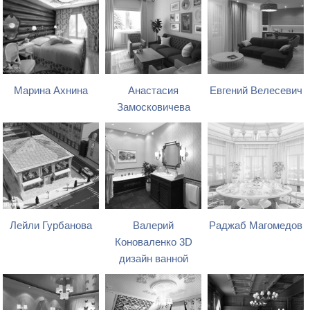
Марина Ахнина
Анастасия
Евгений Велесевич
Замосковичева
Лейли Гурбанова
Валерий
Раджаб Магомедов
Коноваленко 3D
дизайн ванной