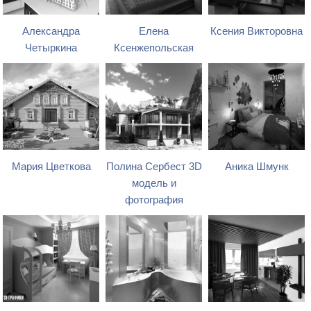
Александра
Елена
Ксения Викторовна
Четыркина
Ксенжепольская
Мария Цветкова
Полина Сербест 3D
Аника Шмунк
модель и
фотография