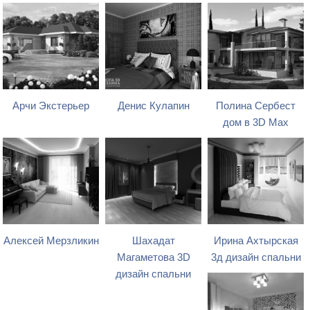
Арчи Экстерьер
Денис Кулапин
Полина Сербест
дом в 3D Max
Алексей Мерзликин
Шахадат
Ирина Ахтырская
Магаметова 3D
3д дизайн спальни
дизайн спальни