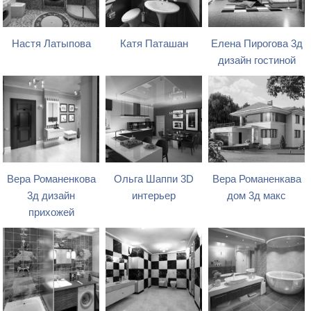
Настя Латыпова
Катя Паташан
Елена Пирогова 3д
дизайн гостиной
Вера Романенкова
Ольга Шаппи 3D
Вера Романенкава
3д дизайн
интерьер
дом 3д макс
прихожей