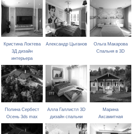
Кристина Локтева
Александр Цыганов
Ольга Макарова
3Д дизайн
Спальня в 3D
интерьера
Полина Сербест
Алла Галлистл 3D
Марина
Осень 3ds max
дизайн спальни
Аксамитная