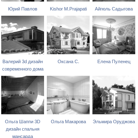
Юрий Павлов
Kishor M.Prajapati
Айгюль Садыгова
Валерий 3d дизайн
Оксана С.
Елена Пуленец
современного дома
Ольга Шаппи 3D
Ольга Макарова
Эльмира Оруджова
дизайн спальня
мансарда