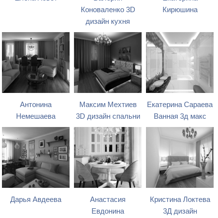
Коноваленко 3D
Кирюшина
дизайн кухня
Антонина
Максим Мехтиев
Екатерина Сараева
Немешаева
3D дизайн спальни
Ванная 3д макс
Дарья Авдеева
Анастасия
Кристина Локтева
Евдонина
3Д дизайн