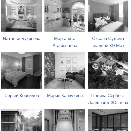
Наталья Букреева
Маргарита
Оксана Сулима
Агафонцева
спальня 3D Max
Сергей Корнилов
Мария Карпухина
Полина Сербест
Ландшафт 3Ds max