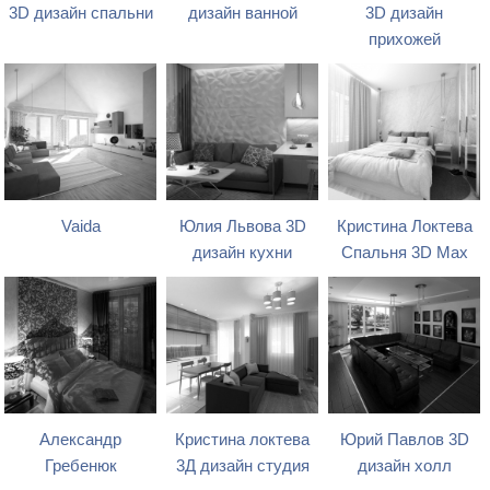
3D дизайн спальни
дизайн ванной
3D дизайн
прихожей
Vaida
Юлия Львова 3D
Кристина Локтева
дизайн кухни
Спальня 3D Max
Александр
Кристина локтева
Юрий Павлов 3D
Гребенюк
3Д дизайн студия
дизайн холл