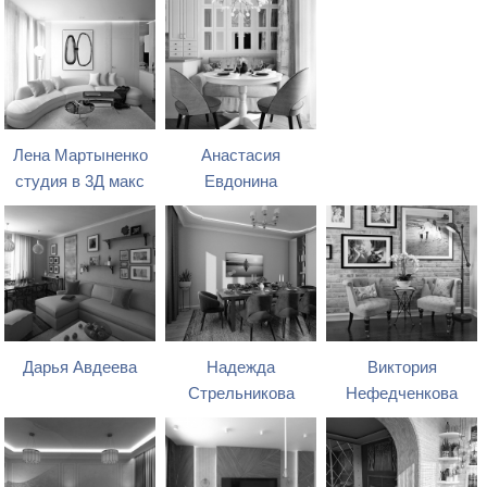
Лена Мартыненко
Анастасия
студия в 3Д макс
Евдонина
Дарья Авдеева
Надежда
Виктория
Стрельникова
Нефедченкова