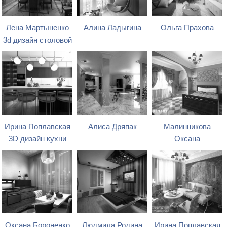
Лена Мартыненко
Алина Ладыгина
Ольга Прахова
3d дизайн столовой
Ирина Поплавская
Алиса Дряпак
Малинникова
3D дизайн кухни
Оксана
Оксана Бороненко
Людмила Родина
Ирина Поплавская