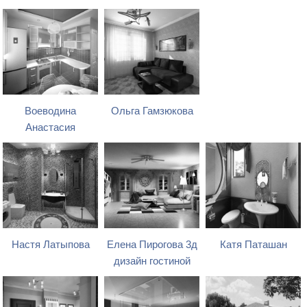
Воеводина
Ольга Гамзюкова
Анастасия
Настя Латыпова
Елена Пирогова 3д
Катя Паташан
дизайн гостиной