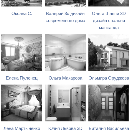
Оксана С.
Валерий 3d дизайн
Ольга Шаппи 3D
современного дома
дизайн спальня
мансарда
Елена Пуленец
Ольга Макарова
Эльмира Оруджова
Лена Мартыненко
Юлия Львова 3D
Виталия Васильева