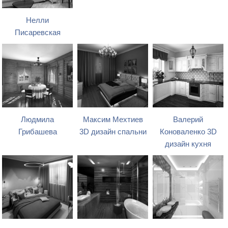
Нелли
Писаревская
Людмила
Максим Мехтиев
Валерий
Грибашева
3D дизайн спальни
Коноваленко 3D
дизайн кухня