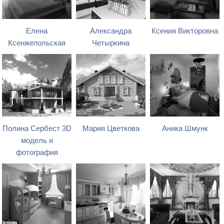
Елена
Александра
Ксения Викторовна
Ксенжепольская
Четыркина
Полина Сербест 3D
Мария Цветкова
Аника Шмунк
модель и
фотография