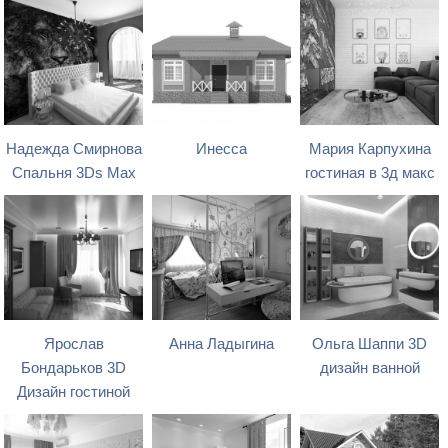
Надежда Смирнова
Инесса
Мария Карпухина
Спальня 3Ds Max
гостиная в 3д макс
Ярослав
Анна Ладыгина
Ольга Шаппи 3D
Бондарьков 3D
дизайн ванной
Дизайн гостиной