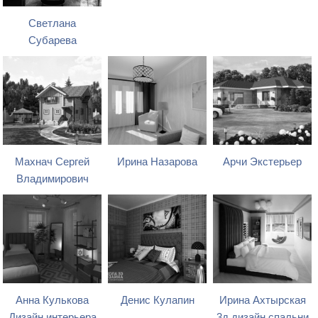
Светлана
Субарева
Махнач Сергей
Ирина Назарова
Арчи Экстерьер
Владимирович
Анна Кулькова
Денис Кулапин
Ирина Ахтырская
Дизайн интерьера
3д дизайн спальни