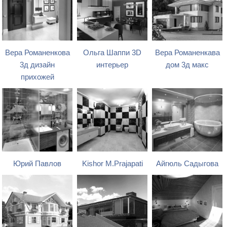
Вера Романенкова
Ольга Шаппи 3D
Вера Романенкава
3д дизайн
интерьер
дом 3д макс
прихожей
Юрий Павлов
Kishor M.Prajapati
Айгюль Садыгова