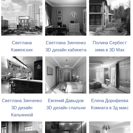
Светлана
Светлана Зинченко
Полина Сербест
Каменских
3D дизайн кабинета
зима в 3D Max
Светлана Зинченко
Евгений Давыдов
Елена Дорофеева
3D дизайн
3D дизайн спальни
Комната в 3д макс
Кальянной