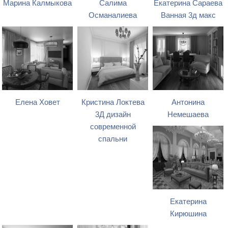
Марина Калмыкова
Салима
Екатерина Сараева
Османалиева
Ванная 3д макс
Елена Ховет
Кристина Локтева
Антонина
3Д дизайн
Немешаева
современной
спальни
Екатерина
Кирюшина