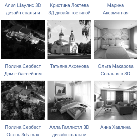
Алия Шаулис 3D
Кристина Локтева
Марина
дизайн спальни
3Д дизайн гостиной
Аксамитная
Полина Сербест
Татьяна Аксенова
Ольга Макарова
Дом с бассейном
Спальня в 3D
Полина Сербест
Алла Галлистл 3D
Анна Хавлина
Осень 3ds max
дизайн спальни