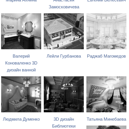
Марина Ахнина
Анастасия
Евгений Велесевич
Замосковичева
Валерий
Лейли Гурбанова
Раджаб Магомедов
Коноваленко 3D
дизайн ванной
Людмила Думенко
3D дизайн
Татьяна Минебаева
Библиотеки