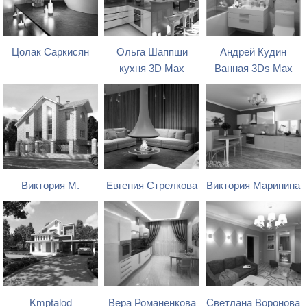
Цолак Саркисян
Ольга Шаппши
Андрей Кудин
кухня 3D Max
Ванная 3Ds Max
Виктория М.
Евгения Стрелкова
Виктория Маринина
Kmptalod
Вера Романенкова
Светлана Воронова