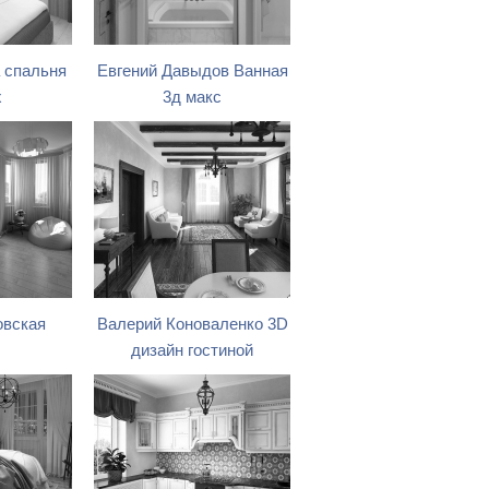
 спальня
Евгений Давыдов Ванная
x
3д макс
овская
Валерий Коноваленко 3D
дизайн гостиной