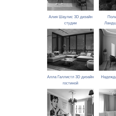
Алия Шаулис 3D дизайн
Поли
студии
Ландш
Алла Галлистл 3D дизайн
Надежда
гостиной