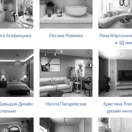
та Агафонцева
Оксана Ромаева
Лена Мартыненк
в 3Д ма
 Давыдов Дизайн
Нелли Писаревская
Кристина Лок
спальни
дизайн инте