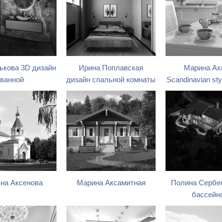
ькова 3D дизайн
Ирина Поплавская
Марина Ах
ванной
дизайн спальной комнаты
Scandinavian st
яна Аксенова
Марина Аксамитная
Полина Сербес
бассейн