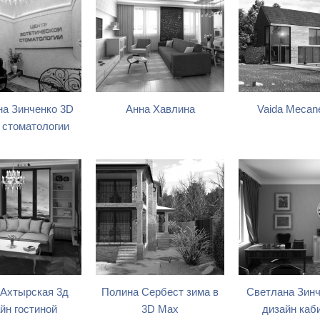
на Зинченко 3D
Анна Хавлина
Vaida Mecan
 стоматологии
 Ахтырская 3д
Полина Сербест зима в
Светлана Зинч
йн гостиной
3D Max
дизайн каб