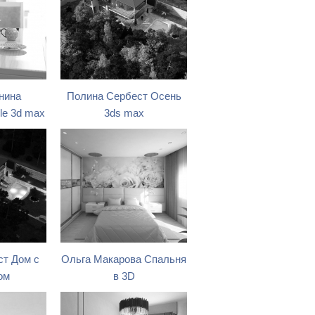
нина
Полина Сербест Осень
yle 3d max
3ds max
т Дом с
Ольга Макарова Спальня
ом
в 3D