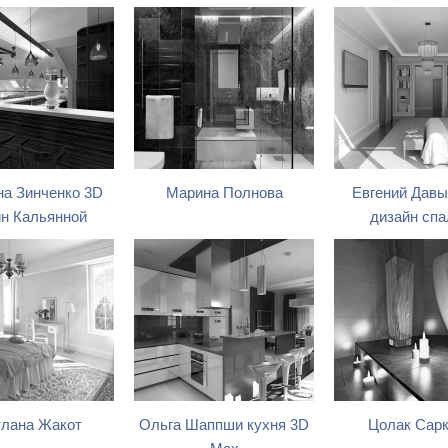
на Зинченко 3D
Марина Полнова
Евгений Давы
йн Кальянной
дизайн спа
лана Жакот
Ольга Шаппши кухня 3D
Цолак Сар