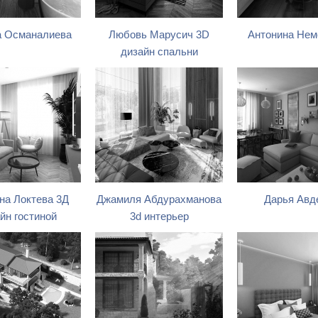
 Османалиева
Любовь Марусич 3D
Антонина Не
дизайн спальни
на Локтева 3Д
Джамиля Абдурахманова
Дарья Авд
йн гостиной
3d интерьер