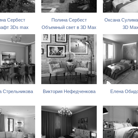
на Сербест
Полина Сербест
Оксана Сулима
афт 3Ds max
Объемный свет в 3D Max
3D Ma
 Стрельникова
Виктория Нефедченкова
Елена Обид