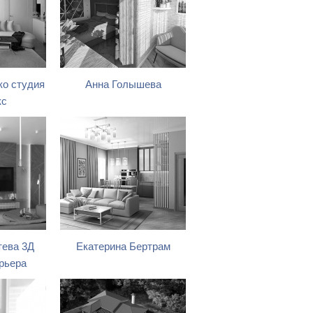
о студия
Анна Голышева
кс
тева 3Д
Екатерина Бертрам
рьера