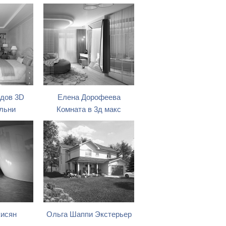
дов 3D
Елена Дорофеева
льни
Комната в 3д макс
кисян
Ольга Шаппи Экстерьер