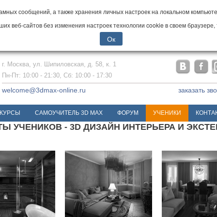
мных сообщений, а также хранения личных настроек на локальном компьютер
х веб-сайтов без изменения настроек технологии cookie в своем браузере, 
Ок
г. Москва, ул. Шипиловская, д. 58, к. 1
Пн-Пт: 10:00 - 21:30, Сб: 10:00 - 17:30
welcome@3dmax-online.ru
заказать зв
КУРСЫ
САМОУЧИТЕЛЬ 3D MAX
ФОРУМ
УЧЕНИКИ
КОНТА
Ы УЧЕНИКОВ - 3D ДИЗАЙН ИНТЕРЬЕРА И ЭКСТ