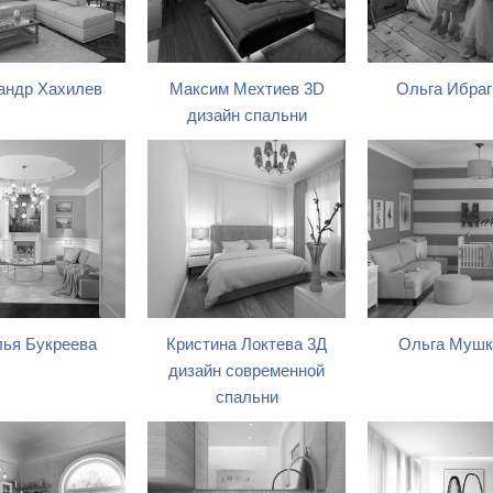
андр Хахилев
Максим Мехтиев 3D
Ольга Ибра
дизайн спальни
ья Букреева
Кристина Локтева 3Д
Ольга Мушк
дизайн современной
спальни