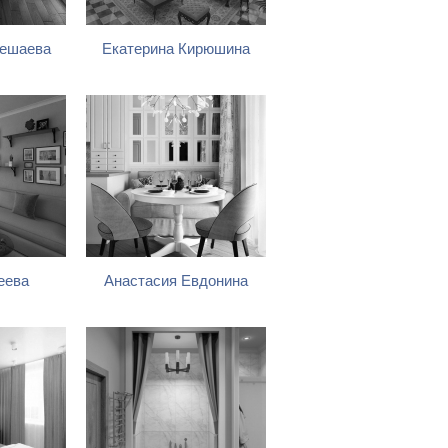
мешаева
Екатерина Кирюшина
еева
Анастасия Евдонина