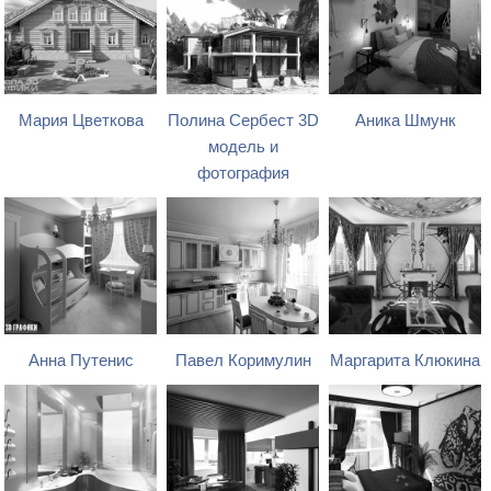
Мария Цветкова
Полина Сербест 3D
Аника Шмунк
модель и
фотография
Анна Путенис
Павел Коримулин
Маргарита Клюкина