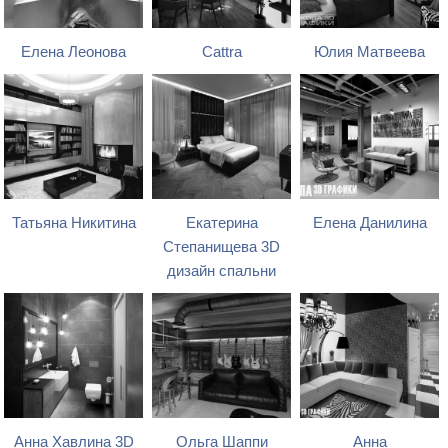
Елена Леонова
Cattra
Юлия Матвеева
Татьяна Никитина
Екатерина
Елена Данилина
Степанищева 3D
дизайн спальни
Анна Хавлина 3D
Ольга Шаппи
Анна