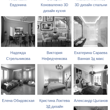
Евдонина
Коноваленко 3D
3D дизайн спальни
дизайн кухня
Надежда
Виктория
Екатерина Сараева
Стрельникова
Нефедченкова
Ванная 3д макс
Елена Обидовская
Кристина Локтева
Александр Цыганов
3Д дизайн