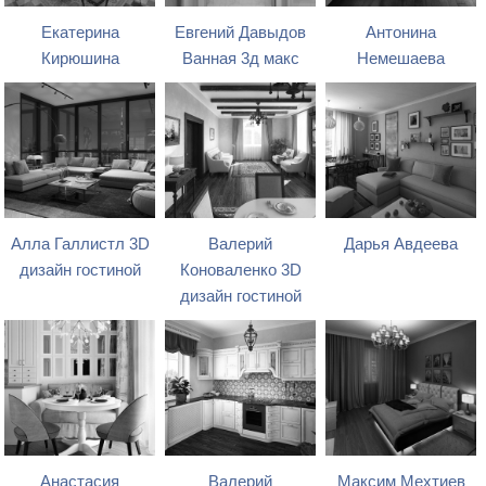
Екатерина
Евгений Давыдов
Антонина
Кирюшина
Ванная 3д макс
Немешаева
Алла Галлистл 3D
Валерий
Дарья Авдеева
дизайн гостиной
Коноваленко 3D
дизайн гостиной
Анастасия
Валерий
Максим Мехтиев