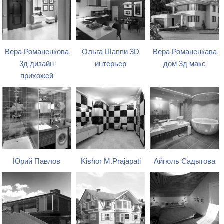
Вера Романенкова
Ольга Шаппи 3D
Вера Романенкава
3д дизайн
интерьер
дом 3д макс
прихожей
Юрий Павлов
Kishor M.Prajapati
Айгюль Садыгова