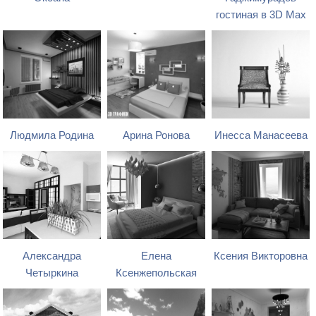
гостиная в 3D Max
Людмила Родина
Арина Ронова
Инесса Манасеева
Александра
Елена
Ксения Викторовна
Четыркина
Ксенжепольская