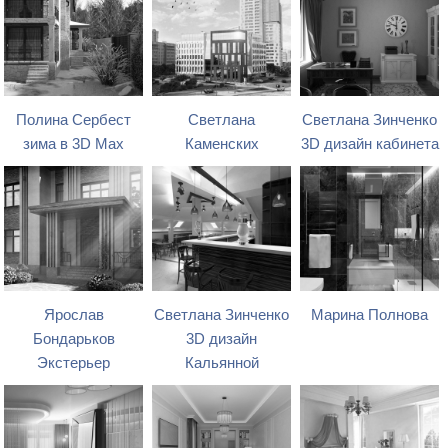
Полина Сербест
Светлана
Светлана Зинченко
зима в 3D Max
Каменских
3D дизайн кабинета
Ярослав
Светлана Зинченко
Марина Полнова
Бондарьков
3D дизайн
Экстерьер
Кальянной