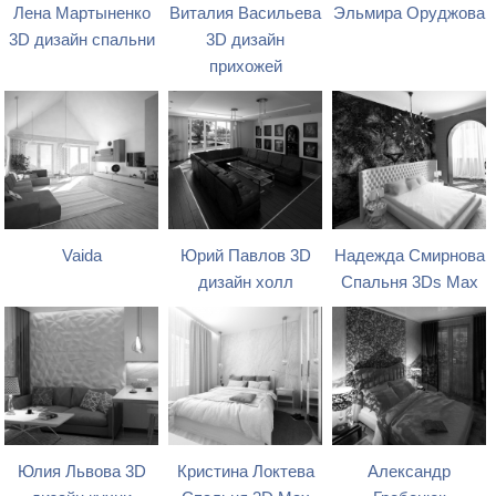
Лена Мартыненко
Виталия Васильева
Эльмира Оруджова
3D дизайн спальни
3D дизайн
прихожей
Vaida
Юрий Павлов 3D
Надежда Смирнова
дизайн холл
Спальня 3Ds Max
Юлия Львова 3D
Кристина Локтева
Александр