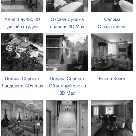
Алия Шаулис 3D
Оксана Сулима
Салима
дизайн студии
спальня 3D Max
Османалиева
Полина Сербест
Полина Сербест
Елена Ховет
Ландшафт 3Ds max
Объемный свет в
3D Max