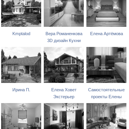
Kmptalod
Вера Романенкова
Елена Артёмова
3D дизайн Кухни
Ирина П.
Елена Ховет
Самостоятельные
Экстерьер
проекты Елены