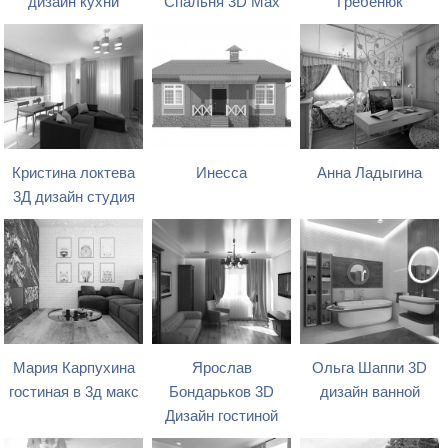
дизайн кухни
Спальня 3D Max
Гребенюк
Кристина локтева
Инесса
Анна Ладыгина
3Д дизайн студия
Мария Карпухина
Ярослав
Ольга Шаппи 3D
гостиная в 3д макс
Бондарьков 3D
дизайн ванной
Дизайн гостиной