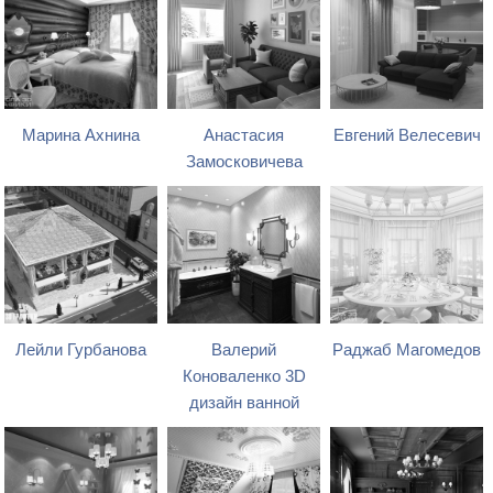
Марина Ахнина
Анастасия
Евгений Велесевич
Замосковичева
Лейли Гурбанова
Валерий
Раджаб Магомедов
Коноваленко 3D
дизайн ванной