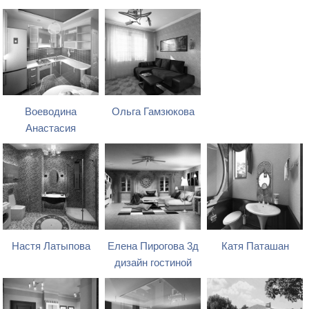
Воеводина
Ольга Гамзюкова
Анастасия
Настя Латыпова
Елена Пирогова 3д
Катя Паташан
дизайн гостиной