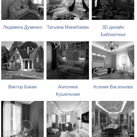
Людмила Думенко
Татьяна Минебаева
3D дизайн
Библиотеки
Виктор Бакин
Ангелина
Ксения Васильева
Кушельная