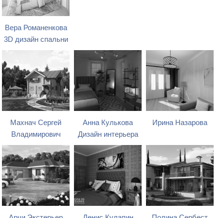
Вера Романенкова
3D дизайн спальни
Махнач Сергей
Анна Кулькова
Ирина Назарова
Владимирович
Дизайн интерьера
Арчи Экстерьер
Денис Кулапин
Полина Сербест