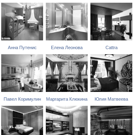
Анна Путенис
Елена Леонова
Cattra
Павел Коримулин
Маргарита Клюкина
Юлия Матвеева