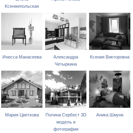
Ксенжепольская
Инесса Манасеева
Александра
Ксения Викторовна
Четыркина
Мария Цветкова
Полина Сербест 3D
Аника Шмунк
модель и
фотография