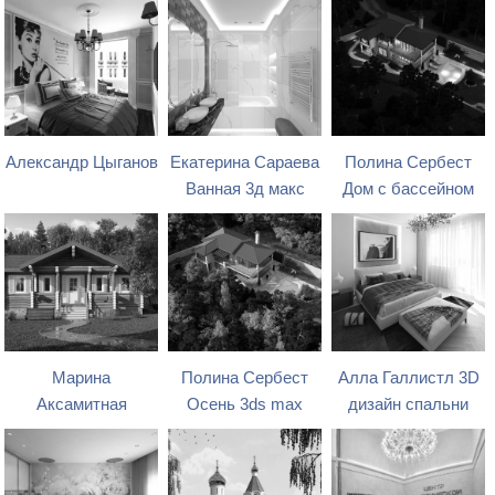
Александр Цыганов
Екатерина Сараева
Полина Сербест
Ванная 3д макс
Дом с бассейном
Марина
Полина Сербест
Алла Галлистл 3D
Аксамитная
Осень 3ds max
дизайн спальни