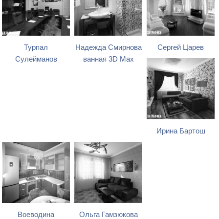
Турпал
Надежда Смирнова
Сергей Царев
Сулейманов
ванная 3D Max
Ирина Бартош
Воеводина
Ольга Гамзюкова