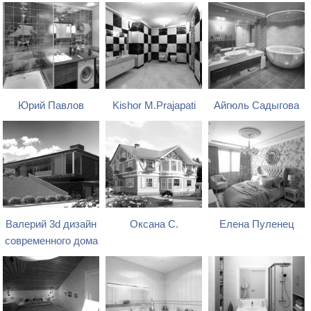
Юрий Павлов
Kishor M.Prajapati
Айгюль Садыгова
Валерий 3d дизайн
Оксана С.
Елена Пуленец
современного дома