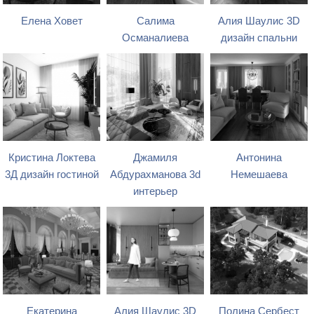
Елена Ховет
Салима
Алия Шаулис 3D
Османалиева
дизайн спальни
Кристина Локтева
Джамиля
Антонина
3Д дизайн гостиной
Абдурахманова 3d
Немешаева
интерьер
Екатерина
Алия Шаулис 3D
Полина Сербест