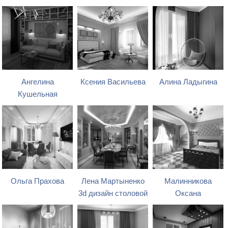
Ангелина
Ксения Васильева
Алина Ладыгина
Кушельная
Ольга Прахова
Лена Мартыненко
Малинникова
3d дизайн столовой
Оксана