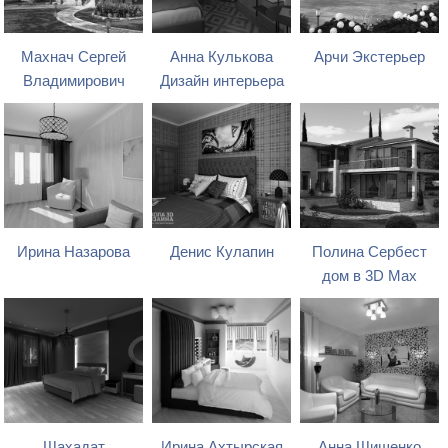
Махнач Сергей
Анна Кулькова
Арчи Экстерьер
Владимирович
Дизайн интерьера
Ирина Назарова
Денис Кулапин
Полина Сербест
дом в 3D Max
Шахадат
Ирина Ахтырская
Анна Шишенко