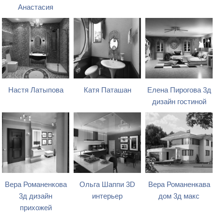
Анастасия
Настя Латыпова
Катя Паташан
Елена Пирогова 3д
дизайн гостиной
Вера Романенкова
Ольга Шаппи 3D
Вера Романенкава
3д дизайн
интерьер
дом 3д макс
прихожей