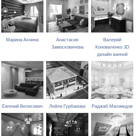
Марина Ахнина
Анастасия
Валерий
Замосковичева
Коноваленко 3D
дизайн ванной
Евгений Велесевич
Лейли Гурбанова
Раджаб Магомедов