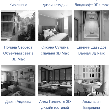
Кирюшина
дизайн студии
Ландшафт 3Ds max
Полина Сербест
Оксана Сулима
Евгений Давыдов
Объемный свет в
спальня 3D Max
Ванная 3д макс
3D Max
Дарья Авдеева
Алла Галлистл 3D
Анастасия
дизайн гостиной
Евдонина