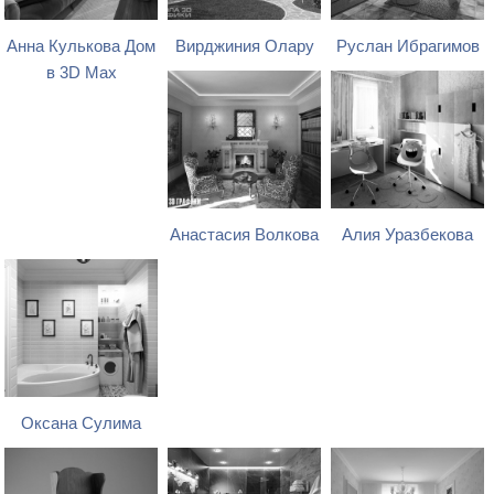
Анна Кулькова Дом
Вирджиния Олару
Руслан Ибрагимов
в 3D Max
Анастасия Волкова
Алия Уразбекова
Оксана Сулима