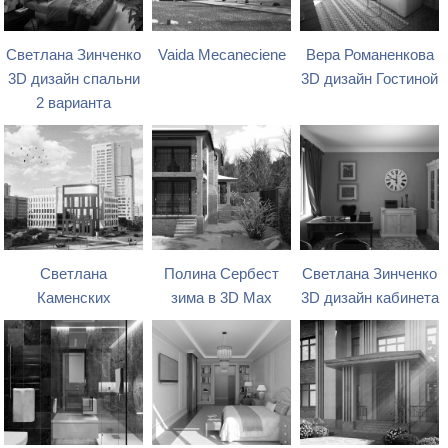
Светлана Зинченко
Vaida Mecaneciene
Вера Романенкова
3D дизайн спальни
3D дизайн Гостиной
2 варианта
Светлана
Полина Сербест
Светлана Зинченко
Каменских
зима в 3D Max
3D дизайн кабинета