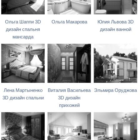
Ольга Шаппи 3D
Ольга Макарова
Юлия Львова 3D
дизайн спальня
дизайн ванной
мансарда
Лена Мартыненко
Виталия Васильева
Эльмира Оруджова
3D дизайн спальни
3D дизайн
прихожей