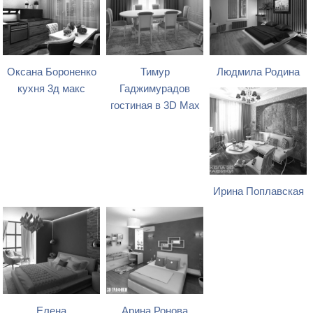
Оксана Бороненко
Тимур
Людмила Родина
кухня 3д макс
Гаджимурадов
гостиная в 3D Max
Ирина Поплавская
Елена
Арина Ронова