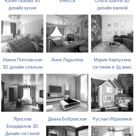
Юлия Львова 3D
Инесса
Ольга Шаппи 3D
дизайн кухни
дизайн ванной
Ирина Поплавская
Анна Ладыгина
Мария Карпухина
3D дизайн спальни
гостиная в 3д макс
Ярослав
Диана Бобровская
Руслан Ибрагимов
Бондарьков 3D
Дизайн гостиной