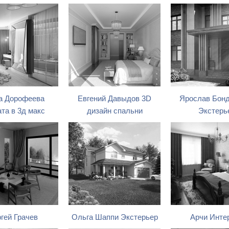
а Дорофеева
Евгений Давыдов 3D
Ярослав Бон
та в 3д макс
дизайн спальни
Экстерь
гей Грачев
Ольга Шаппи Экстерьер
Арчи Инте