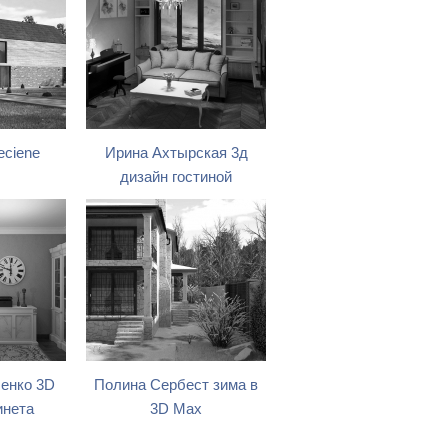
eciene
Ирина Ахтырская 3д
дизайн гостиной
енко 3D
Полина Сербест зима в
инета
3D Max