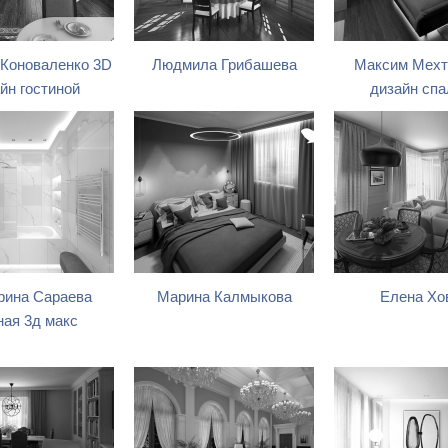
 Коноваленко 3D
Людмила Грибашева
Максим Мехт
йн гостиной
дизайн спа
рина Сараева
Марина Калмыкова
Елена Хо
ная 3д макс