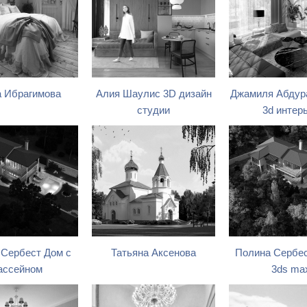
 Ибрагимова
Алия Шаулис 3D дизайн
Джамиля Абдур
студии
3d интер
 Сербест Дом с
Татьяна Аксенова
Полина Сербе
ассейном
3ds ma