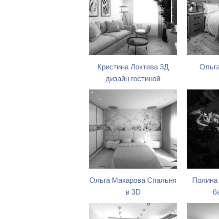
Кристина Локтева 3Д
Ольга
дизайн гостиной
Ольга Макарова Спальня
Полина
в 3D
б