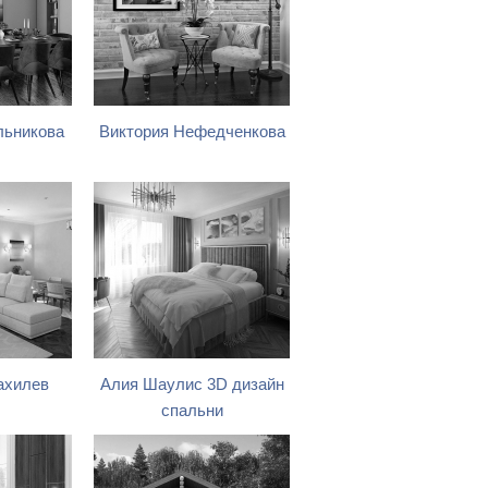
льникова
Виктория Нефедченкова
ахилев
Алия Шаулис 3D дизайн
спальни