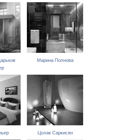
дарьков
Марина Полнова
ер
рьер
Цолак Саркисян