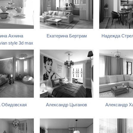
ина Ахнина
Екатерина Бертрам
Надежда Стре
ian style 3d max
 Обидовская
Александр Цыганов
Александр Х