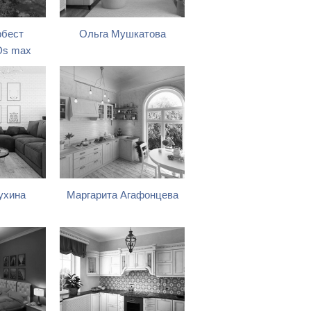
рбест
Ольга Мушкатова
Ds max
ухина
Маргарита Агафонцева