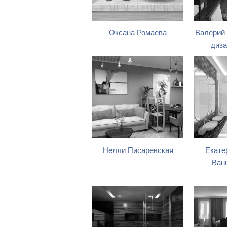
Оксана Ромаева
Валерий
диза
Нелли Писаревская
Екате
Ван