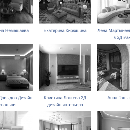
на Немешаева
Екатерина Кирюшина
Лена Мартыненк
в 3Д ма
 Давыдов Дизайн
Кристина Локтева 3Д
Анна Голы
спальни
дизайн интерьера