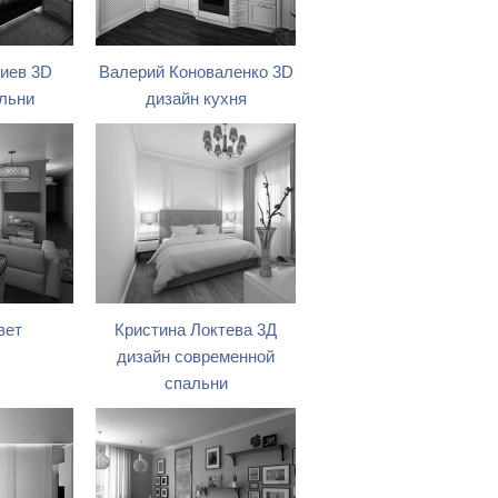
иев 3D
Валерий Коноваленко 3D
льни
дизайн кухня
вет
Кристина Локтева 3Д
дизайн современной
спальни