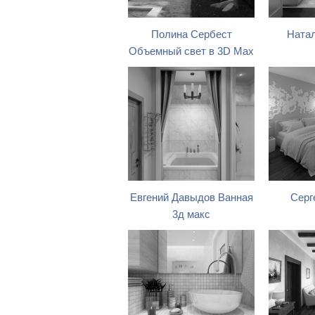
Полина Сербест
Натал
Объемный свет в 3D Max
Евгений Давыдов Ванная
Серг
3д макс