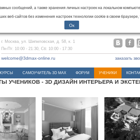
мных сообщений, а также хранения личных настроек на локальном компьютер
х веб-сайтов без изменения настроек технологии cookie в своем браузере, 
Ок
г. Москва, ул. Шипиловская, д. 58, к. 1
Пн-Пт: 10:00 - 21:30, Сб: 10:00 - 17:30
welcome@3dmax-online.ru
заказать зв
КУРСЫ
САМОУЧИТЕЛЬ 3D MAX
ФОРУМ
УЧЕНИКИ
КОНТА
Ы УЧЕНИКОВ - 3D ДИЗАЙН ИНТЕРЬЕРА И ЭКСТ